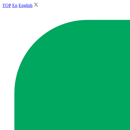
TOP
En
English