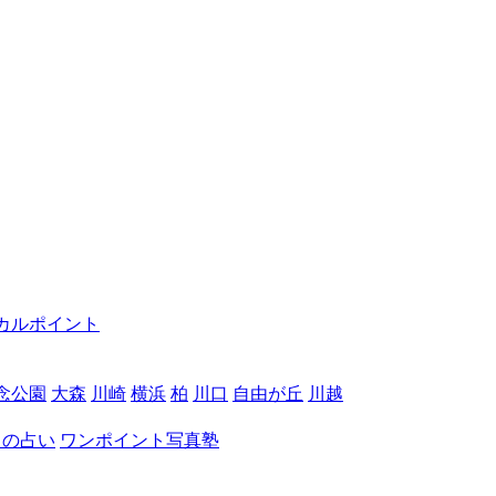
カルポイント
念公園
大森
川崎
横浜
柏
川口
自由が丘
川越
月の占い
ワンポイント写真塾