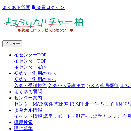
よくある質問
会員ログイン
よ
み
う
メニュー
り
柏センターTOP
カ
柏センターTOP
ル
柏センター案内
初めてご利用の方へ
チ
初めてご利用の方へ
ャ
入会・受講規約
入会から受講まで
Q & A
会員優待
よみ
よくある質問
ー
センター案内
センターMAP
荻窪
恵比寿
錦糸町
北千住
八王子
昭和記
柏
よみカル情報
イベント情報
講座リポート・動画etc.
語学カレッジ
今
講座検索
講師募集