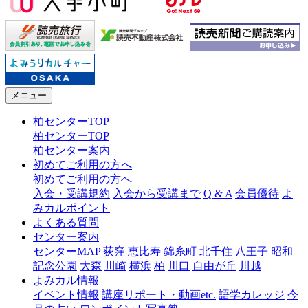
メニュー
柏センターTOP
柏センターTOP
柏センター案内
初めてご利用の方へ
初めてご利用の方へ
入会・受講規約
入会から受講まで
Q & A
会員優待
よ
みカルポイント
よくある質問
センター案内
センターMAP
荻窪
恵比寿
錦糸町
北千住
八王子
昭和
記念公園
大森
川崎
横浜
柏
川口
自由が丘
川越
よみカル情報
イベント情報
講座リポート・動画etc.
語学カレッジ
今