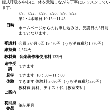
腹式呼吸を中心に、体を意識しながら丁寧にレッスンしてい
ます。
7/8、7/22、7/29、8/26、9/9、9/23
第2・4水曜日 10:15～11:45
日時
ホームページからのお申し込みは、受講日の5日前
までとなります。
受講料
会員
3か月 6回 19,470円（うち消費税額1,770円）
維持費
2,574円
教材費
音楽著作権使用料
132円
途中受
できます
講
見学
できます
10：30～11：00
体験
できます
体験料
3,696円（うち消費税額336円）
教材費:資料、テキスト代（教室支払）
ご案内
初回持
筆記用具
参品