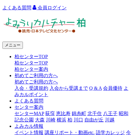
よくある質問
会員ログイン
よ
み
う
メニュー
り
柏センターTOP
カ
柏センターTOP
ル
柏センター案内
初めてご利用の方へ
チ
初めてご利用の方へ
ャ
入会・受講規約
入会から受講まで
Q & A
会員優待
よ
みカルポイント
ー
よくある質問
センター案内
柏
センターMAP
荻窪
恵比寿
錦糸町
北千住
八王子
昭和
記念公園
大森
川崎
横浜
柏
川口
自由が丘
川越
よみカル情報
イベント情報
講座リポート・動画etc.
語学カレッジ
今