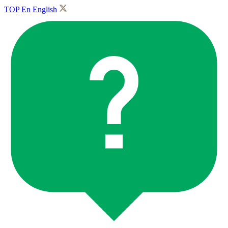
TOP
En
English