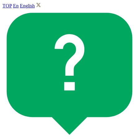
TOP
En
English