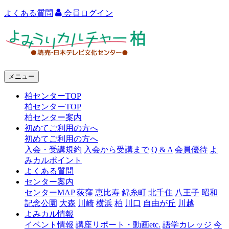
よくある質問
会員ログイン
よ
み
う
メニュー
り
柏センターTOP
カ
柏センターTOP
ル
柏センター案内
初めてご利用の方へ
チ
初めてご利用の方へ
ャ
入会・受講規約
入会から受講まで
Q & A
会員優待
よ
みカルポイント
ー
よくある質問
センター案内
柏
センターMAP
荻窪
恵比寿
錦糸町
北千住
八王子
昭和
記念公園
大森
川崎
横浜
柏
川口
自由が丘
川越
よみカル情報
イベント情報
講座リポート・動画etc.
語学カレッジ
今