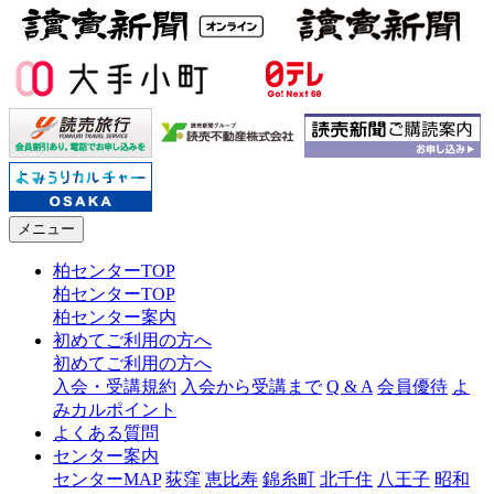
メニュー
柏センターTOP
柏センターTOP
柏センター案内
初めてご利用の方へ
初めてご利用の方へ
入会・受講規約
入会から受講まで
Q & A
会員優待
よ
みカルポイント
よくある質問
センター案内
センターMAP
荻窪
恵比寿
錦糸町
北千住
八王子
昭和