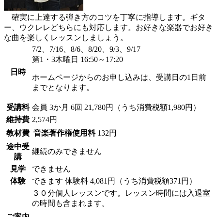
確実に上達する弾き方のコツを丁寧に指導します。ギタ
ー、ウクレレどちらにも対応します。お好きな楽器でお好き
な曲を楽しくレッスンしましょう。
7/2、7/16、8/6、8/20、9/3、9/17
第1・3木曜日 16:50～17:20
日時
ホームページからのお申し込みは、受講日の1日前
までとなります。
受講料
会員
3か月 6回 21,780円（うち消費税額1,980円）
維持費
2,574円
教材費
音楽著作権使用料
132円
途中受
継続のみできません
講
見学
できません
体験
できます
体験料
4,081円（うち消費税額371円）
３０分個人レッスンです。レッスン時間には入退室
の時間も含まれます。
ご案内