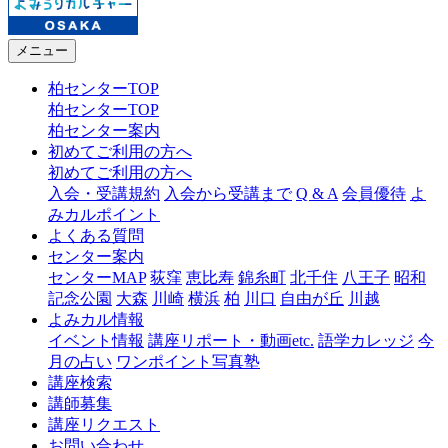
メニュー
柏センターTOP
柏センターTOP
柏センター案内
初めてご利用の方へ
初めてご利用の方へ
入会・受講規約
入会から受講まで
Q & A
会員優待
よ
みカルポイント
よくある質問
センター案内
センターMAP
荻窪
恵比寿
錦糸町
北千住
八王子
昭和
記念公園
大森
川崎
横浜
柏
川口
自由が丘
川越
よみカル情報
イベント情報
講座リポート・動画etc.
語学カレッジ
今
月の占い
ワンポイント写真塾
講座検索
講師募集
講座リクエスト
お問い合わせ