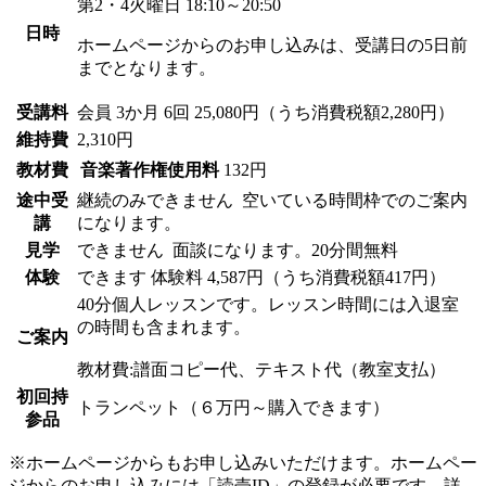
第2・4火曜日 18:10～20:50
日時
ホームページからのお申し込みは、受講日の5日前
までとなります。
受講料
会員
3か月 6回 25,080円（うち消費税額2,280円）
維持費
2,310円
教材費
音楽著作権使用料
132円
途中受
継続のみできません
空いている時間枠でのご案内
講
になります。
見学
できません
面談になります。20分間無料
体験
できます
体験料
4,587円（うち消費税額417円）
40分個人レッスンです。レッスン時間には入退室
の時間も含まれます。
ご案内
教材費:譜面コピー代、テキスト代（教室支払）
初回持
トランペット（６万円～購入できます）
参品
※ホームページからもお申し込みいただけます。ホームペー
ジからのお申し込みには「読売ID」の登録が必要です。詳