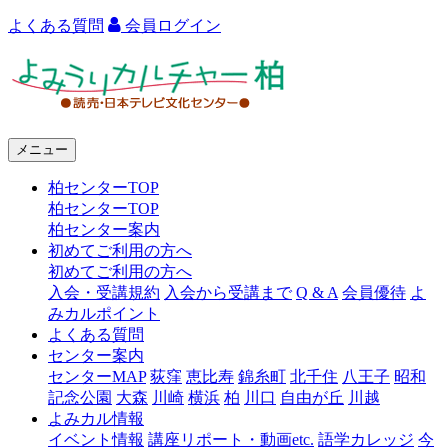
よくある質問
会員ログイン
よ
み
う
メニュー
り
柏センターTOP
カ
柏センターTOP
ル
柏センター案内
初めてご利用の方へ
チ
初めてご利用の方へ
ャ
入会・受講規約
入会から受講まで
Q & A
会員優待
よ
みカルポイント
ー
よくある質問
センター案内
柏
センターMAP
荻窪
恵比寿
錦糸町
北千住
八王子
昭和
記念公園
大森
川崎
横浜
柏
川口
自由が丘
川越
よみカル情報
イベント情報
講座リポート・動画etc.
語学カレッジ
今