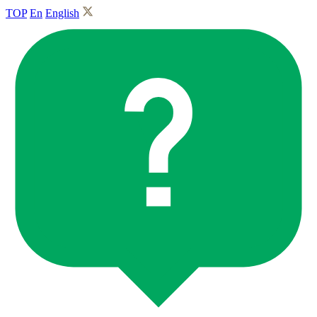
TOP
En
English