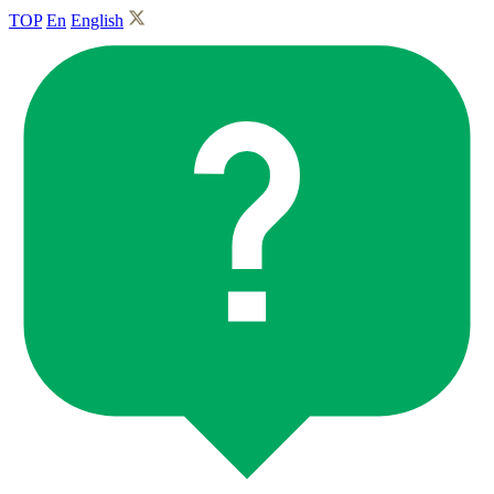
TOP
En
English