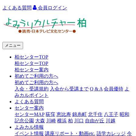
よくある質問
会員ログイン
よ
み
う
メニュー
り
柏センターTOP
カ
柏センターTOP
ル
柏センター案内
初めてご利用の方へ
チ
初めてご利用の方へ
ャ
入会・受講規約
入会から受講まで
Q & A
会員優待
よ
みカルポイント
ー
よくある質問
センター案内
柏
センターMAP
荻窪
恵比寿
錦糸町
北千住
八王子
昭和
記念公園
大森
川崎
横浜
柏
川口
自由が丘
川越
よみカル情報
イベント情報
講座リポート・動画etc.
語学カレッジ
今