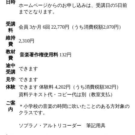
日時
ホームページからのお申し込みは、受講日の5日前
までとなります。
受講
会員
3か月 6回 22,770円（うち消費税額2,070円）
料
維持
2,310円
費
教材
音楽著作権使用料
132円
費
途中
できます
受講
見学
できます
体験
できます
体験料
4,202円（うち消費税額382円）
資料テキスト代・コピー代は別（教室支払）
ご案
＊小学校の音楽の時間に吹いたことのある方対象の
内
クラスです。
ソプラノ・アルトリコーダー 筆記用具