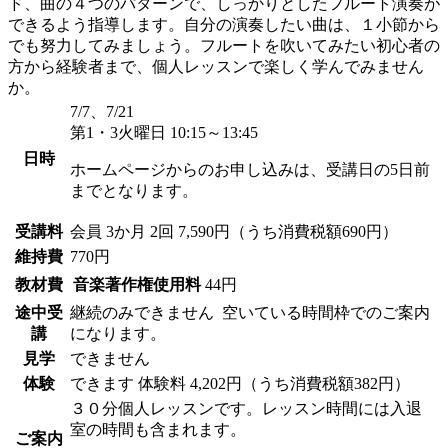
ド、曲の４つのパターンで、しっかりとしたフルート演奏が
できるよう指導します。自分の演奏したい曲は、１小節から
でも努力してみましょう。フルートを吹いてみたい初心者の
方から経験者まで、個人レッスンで楽しく学んでみません
か。
7/7、7/21
第1・3火曜日 10:15～13:45
日時
ホームページからのお申し込みは、受講日の5日前
までとなります。
受講料
会員
3か月 2回 7,590円（うち消費税額690円）
維持費
770円
教材費
音楽著作権使用料
44円
途中受
継続のみできません
空いている時間枠でのご案内
講
になります。
見学
できません
体験
できます
体験料
4,202円（うち消費税額382円）
３０分個人レッスンです。レッスン時間には入退
室の時間も含まれます。
ご案内