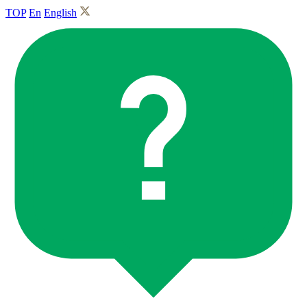
TOP
En
English