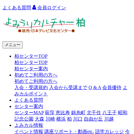
よくある質問
会員ログイン
よ
み
う
メニュー
り
柏センターTOP
カ
柏センターTOP
ル
柏センター案内
初めてご利用の方へ
チ
初めてご利用の方へ
ャ
入会・受講規約
入会から受講まで
Q & A
会員優待
よ
みカルポイント
ー
よくある質問
センター案内
柏
センターMAP
荻窪
恵比寿
錦糸町
北千住
八王子
昭和
記念公園
大森
川崎
横浜
柏
川口
自由が丘
川越
よみカル情報
イベント情報
講座リポート・動画etc.
語学カレッジ
今