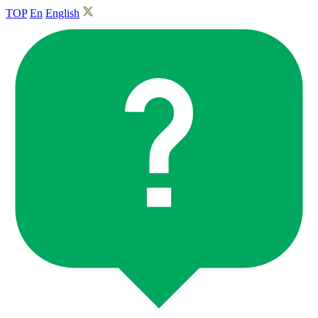
TOP
En
English