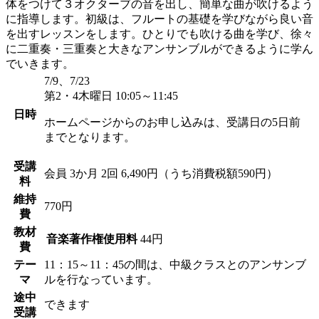
体をつけて３オクターブの音を出し、簡単な曲が吹けるよう
に指導します。初級は、フルートの基礎を学びながら良い音
を出すレッスンをします。ひとりでも吹ける曲を学び、徐々
に二重奏・三重奏と大きなアンサンブルができるように学ん
でいきます。
7/9、7/23
第2・4木曜日 10:05～11:45
日時
ホームページからのお申し込みは、受講日の5日前
までとなります。
受講
会員
3か月 2回 6,490円（うち消費税額590円）
料
維持
770円
費
教材
音楽著作権使用料
44円
費
テー
11：15～11：45の間は、中級クラスとのアンサンブ
マ
ルを行なっています。
途中
できます
受講