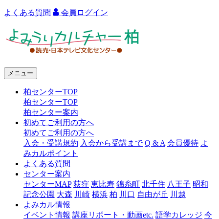
よくある質問
会員ログイン
よ
み
う
メニュー
り
柏センターTOP
カ
柏センターTOP
ル
柏センター案内
初めてご利用の方へ
チ
初めてご利用の方へ
ャ
入会・受講規約
入会から受講まで
Q & A
会員優待
よ
みカルポイント
ー
よくある質問
センター案内
柏
センターMAP
荻窪
恵比寿
錦糸町
北千住
八王子
昭和
記念公園
大森
川崎
横浜
柏
川口
自由が丘
川越
よみカル情報
イベント情報
講座リポート・動画etc.
語学カレッジ
今