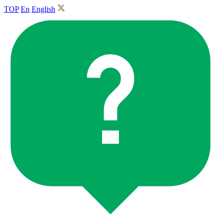
TOP
En
English