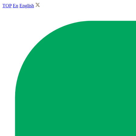
TOP
En
English