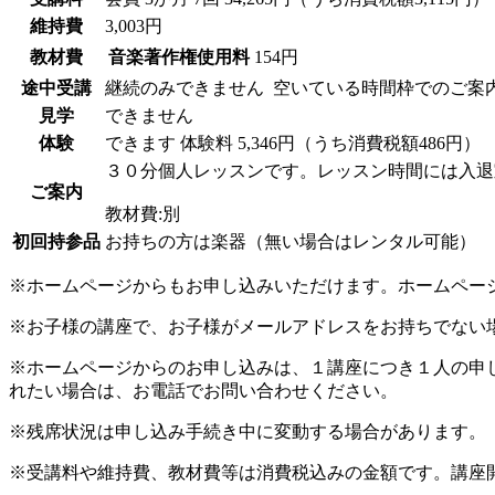
維持費
3,003円
教材費
音楽著作権使用料
154円
途中受講
継続のみできません
空いている時間枠でのご案
見学
できません
体験
できます
体験料
5,346円（うち消費税額486円）
３０分個人レッスンです。レッスン時間には入退
ご案内
教材費:別
初回持参品
お持ちの方は楽器（無い場合はレンタル可能）
※ホームページからもお申し込みいただけます。ホームペー
※お子様の講座で、お子様がメールアドレスをお持ちでない
※ホームページからのお申し込みは、１講座につき１人の申
れたい場合は、お電話でお問い合わせください。
※残席状況は申し込み手続き中に変動する場合があります。
※受講料や維持費、教材費等は消費税込みの金額です。講座