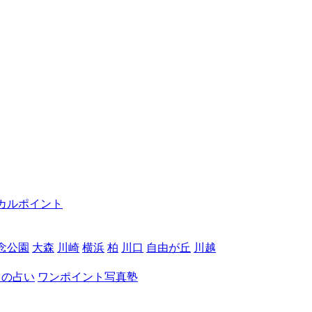
カルポイント
念公園
大森
川崎
横浜
柏
川口
自由が丘
川越
月の占い
ワンポイント写真塾