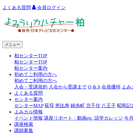
よくある質問
会員ログイン
よ
み
う
メニュー
り
柏センターTOP
カ
柏センターTOP
ル
柏センター案内
初めてご利用の方へ
チ
初めてご利用の方へ
ャ
入会・受講規約
入会から受講まで
Q & A
会員優待
よみ
よくある質問
ー
センター案内
センターMAP
荻窪
恵比寿
錦糸町
北千住
八王子
昭和記
柏
よみカル情報
イベント情報
講座リポート・動画etc.
語学カレッジ
今
講座検索
講師募集