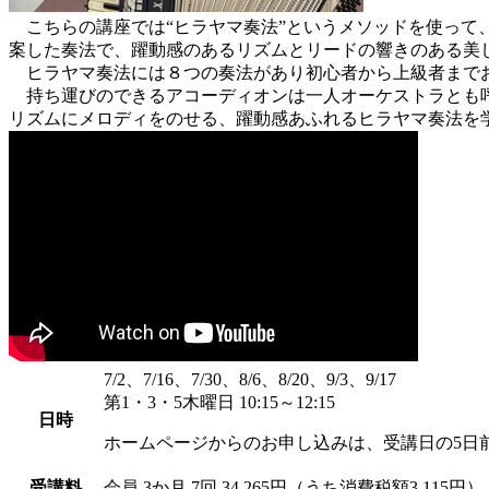
こちらの講座では“ヒラヤマ奏法”というメソッドを使って
案した奏法で、躍動感のあるリズムとリードの響きのある美
ヒラヤマ奏法には８つの奏法があり初心者から上級者までお
持ち運びのできるアコーディオンは一人オーケストラとも呼
リズムにメロディをのせる、躍動感あふれるヒラヤマ奏法を
7/2、7/16、7/30、8/6、8/20、9/3、9/17
第1・3・5木曜日 10:15～12:15
日時
ホームページからのお申し込みは、受講日の5日
受講料
会員
3か月 7回 34,265円（うち消費税額3,115円）