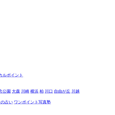
カルポイント
念公園
大森
川崎
横浜
柏
川口
自由が丘
川越
月の占い
ワンポイント写真塾