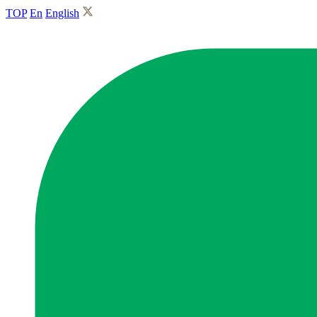
TOP
En
English