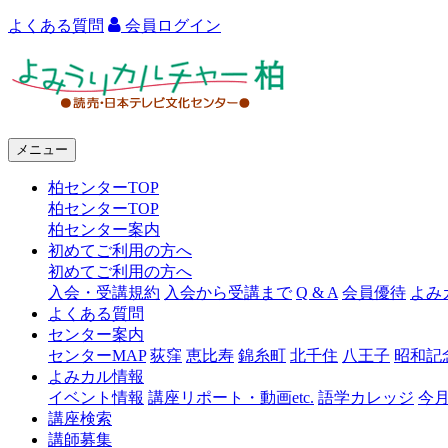
よくある質問
会員ログイン
よ
み
う
メニュー
り
柏センターTOP
カ
柏センターTOP
ル
柏センター案内
初めてご利用の方へ
チ
初めてご利用の方へ
ャ
入会・受講規約
入会から受講まで
Q & A
会員優待
よみ
よくある質問
ー
センター案内
センターMAP
荻窪
恵比寿
錦糸町
北千住
八王子
昭和記
柏
よみカル情報
イベント情報
講座リポート・動画etc.
語学カレッジ
今
講座検索
講師募集