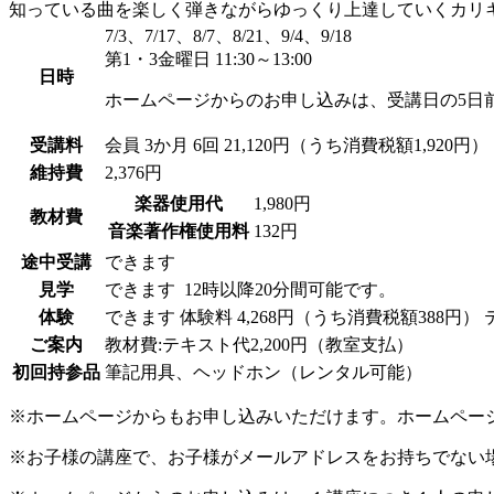
知っている曲を楽しく弾きながらゆっくり上達していくカリ
7/3、7/17、8/7、8/21、9/4、9/18
第1・3金曜日 11:30～13:00
日時
ホームページからのお申し込みは、受講日の5日
受講料
会員
3か月 6回 21,120円（うち消費税額1,920円）
維持費
2,376円
楽器使用代
1,980円
教材費
音楽著作権使用料
132円
途中受講
できます
見学
できます
12時以降20分間可能です。
体験
できます
体験料
4,268円（うち消費税額388円）
ご案内
教材費:テキスト代2,200円（教室支払）
初回持参品
筆記用具、ヘッドホン（レンタル可能）
※ホームページからもお申し込みいただけます。ホームペー
※お子様の講座で、お子様がメールアドレスをお持ちでない