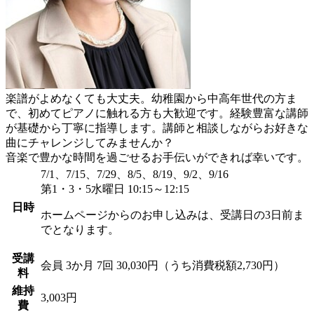
楽譜がよめなくても大丈夫。幼稚園から中高年世代の方ま
で、初めてピアノに触れる方も大歓迎です。経験豊富な講師
が基礎から丁寧に指導します。講師と相談しながらお好きな
曲にチャレンジしてみませんか？
音楽で豊かな時間を過ごせるお手伝いができれば幸いです。
7/1、7/15、7/29、8/5、8/19、9/2、9/16
第1・3・5水曜日 10:15～12:15
日時
ホームページからのお申し込みは、受講日の3日前ま
でとなります。
受講
会員
3か月 7回 30,030円（うち消費税額2,730円）
料
維持
3,003円
費