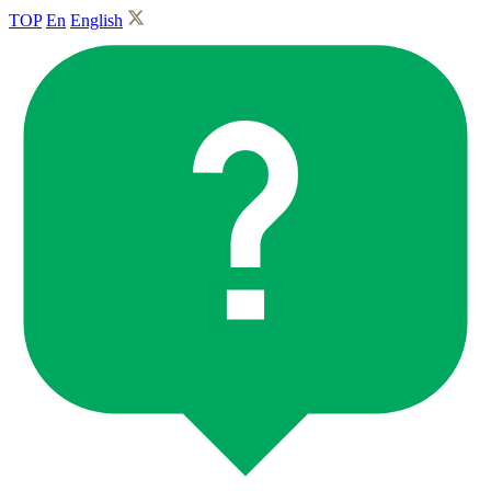
TOP
En
English