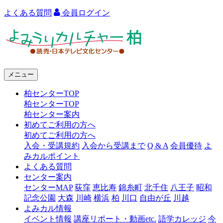
よくある質問
会員ログイン
よ
み
う
メニュー
り
柏センターTOP
カ
柏センターTOP
ル
柏センター案内
初めてご利用の方へ
チ
初めてご利用の方へ
ャ
入会・受講規約
入会から受講まで
Q & A
会員優待
よ
みカルポイント
ー
よくある質問
センター案内
柏
センターMAP
荻窪
恵比寿
錦糸町
北千住
八王子
昭和
記念公園
大森
川崎
横浜
柏
川口
自由が丘
川越
よみカル情報
イベント情報
講座リポート・動画etc.
語学カレッジ
今