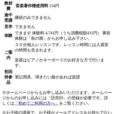
教材
音楽著作権使用料
154円
費
途中
継続のみできません
受講
見学
できません
できます
体験料
4,741円（うち消費税額431円）
事前
体験
体験は「前の期」からお申し込み下さい。
３０分個人レッスンです。レッスン時間には入退室
の時間も含まれます。
ご案
内
楽器はピアノかキーボードのお好きな方で行いま
す。
初回
持参
筆記用具、弾きたい曲があれば楽譜
品
※ホームページからもお申し込みいただけます。ホームペー
ジからのお申し込みには「読売ID」の登録が必要です。詳
しくは
「初めてご利用の方へ」
をご覧ください。
※お子様の講座で、お子様がメールアドレスをお持ちでない