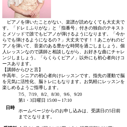
ピアノを弾いたことがない、楽譜が読めなくても大丈夫で
す。「ドレミふりがな」と「指番号」付きの独自のテキスト
とメソッドで誰でもピアノが弾けるようになります。「今か
らでも弾けるようになるの？」大丈夫です！！あこがれのピ
アノを弾いて、音楽のある豊かな時間を過ごしましょう。個
人レッスンなので講師と相談しながら、お好きな曲にチャレ
ンジしましょう。「らくらくピアノ」以外にも初心者向けコ
ースあります。
【講師からひと言】
中高年、シニアの初心者向けレッスンです。指先の運動で脳
を元気に活性化、脳トレにもなります。お気軽にレッスンを
楽しめるようご指導します。
7/5、7/19、8/2、8/30、9/6、9/20
第1・3日曜日 15:00～17:10
日時
ホームページからのお申し込みは、受講日の5日前
までとなります。