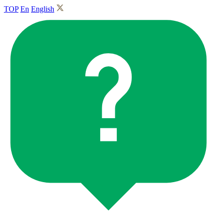
TOP
En
English