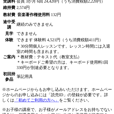
受講料
会員
3か月 6回 24,420円（うち消費税額2,220円）
維持費
2,574円
教材費
音楽著作権使用料
132円
途中受
継続のみできません
講
見学
できません
体験
できます
体験料
4,521円（うち消費税額411円）
＊30分間個人レッスンです。レッスン時間には入退
室の時間も含まれます。
ご案内
＊教材費：テキスト代（教室支払）
＊キーボードご希望の方は、キーボード使用料1回
330円が別途必要となります。
初回持
筆記用具
参品
※ホームページからもお申し込みいただけます。ホームペー
ジからのお申し込みには「読売ID」の登録が必要です。詳
しくは
「初めてご利用の方へ」
をご覧ください。
※お子様の講座で、お子様がメールアドレスをお持ちでない