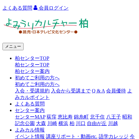
よくある質問
会員ログイン
よ
み
う
メニュー
り
柏センターTOP
カ
柏センターTOP
ル
柏センター案内
初めてご利用の方へ
チ
初めてご利用の方へ
ャ
入会・受講規約
入会から受講まで
Q & A
会員優待
よ
みカルポイント
ー
よくある質問
センター案内
柏
センターMAP
荻窪
恵比寿
錦糸町
北千住
八王子
昭和
記念公園
大森
川崎
横浜
柏
川口
自由が丘
川越
よみカル情報
イベント情報
講座リポート・動画etc.
語学カレッジ
今