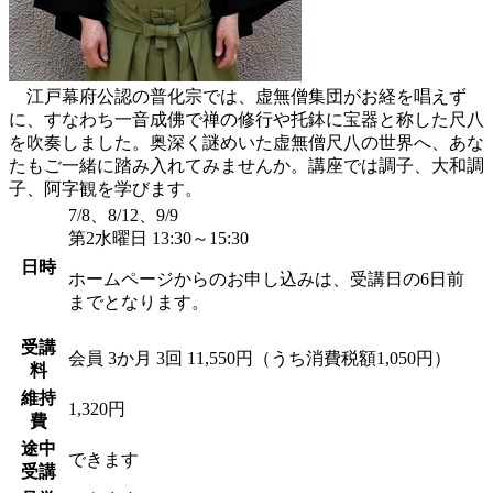
江戸幕府公認の普化宗では、虚無僧集団がお経を唱えず
に、すなわち一音成佛で禅の修行や托鉢に宝器と称した尺八
を吹奏しました。奥深く謎めいた虚無僧尺八の世界へ、あな
たもご一緒に踏み入れてみませんか。講座では調子、大和調
子、阿字観を学びます。
7/8、8/12、9/9
第2水曜日 13:30～15:30
日時
ホームページからのお申し込みは、受講日の6日前
までとなります。
受講
会員
3か月 3回 11,550円（うち消費税額1,050円）
料
維持
1,320円
費
途中
できます
受講