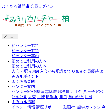
よくある質問
会員ログイン
よ
み
う
メニュー
り
柏センターTOP
カ
柏センターTOP
ル
柏センター案内
初めてご利用の方へ
チ
初めてご利用の方へ
ャ
入会・受講規約
入会から受講まで
Q & A
会員優待
よ
みカルポイント
ー
よくある質問
センター案内
柏
センターMAP
荻窪
恵比寿
錦糸町
北千住
八王子
昭和
記念公園
大森
川崎
横浜
柏
川口
自由が丘
川越
よみカル情報
イベント情報
講座リポート・動画etc.
語学カレッジ
今