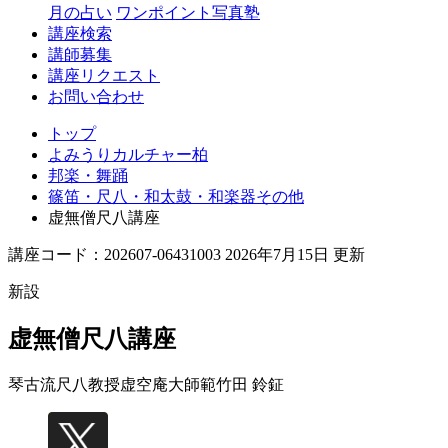
月の占い
ワンポイント写真塾
講座検索
講師募集
講座リクエスト
お問い合わせ
トップ
よみうりカルチャー柏
邦楽・舞踊
篠笛・尺八・和太鼓・和楽器その他
虚無僧尺八講座
講座コード：202607-06431003 2026年7月15日 更新
新設
虚無僧尺八講座
琴古流尺八教授虚空庵大師範
竹田 鈴鉦