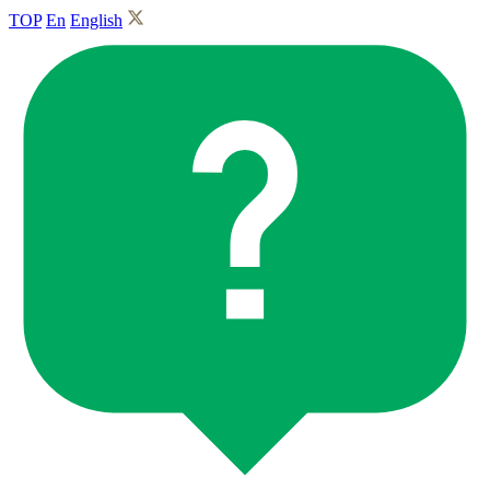
TOP
En
English