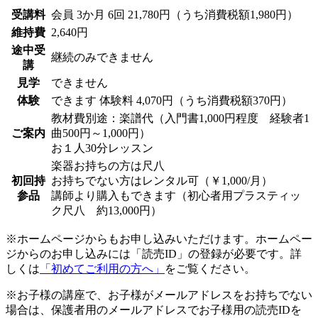
受講料
会員
3か月 6回 21,780円（うち消費税額1,980円）
維持費
2,640円
途中受
継続のみできません
講
見学
できません
体験
できます
体験料
4,070円（うち消費税額370円）
教材費別途：楽譜代（入門書1,000円程度 経験者1
ご案内
曲500円～1,000円）
お１人30分レッスン
楽器お持ちの方は尺八
初回持
お持ちでない方はレンタル可（￥1,000/月）
参品
講師より購入もできます（初心者用プラスティッ
ク尺八 約13,000円）
※ホームページからもお申し込みいただけます。ホームペー
ジからのお申し込みには「読売ID」の登録が必要です。詳
しくは
「初めてご利用の方へ」
をご覧ください。
※お子様の講座で、お子様がメールアドレスをお持ちでない
場合は、保護者用のメールアドレスでお子様用の読売IDを