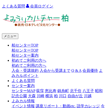
よくある質問
会員ログイン
よ
み
う
メニュー
り
柏センターTOP
カ
柏センターTOP
ル
柏センター案内
初めてご利用の方へ
チ
初めてご利用の方へ
ャ
入会・受講規約
入会から受講まで
Q & A
会員優待
よ
みカルポイント
ー
よくある質問
センター案内
柏
センターMAP
荻窪
恵比寿
錦糸町
北千住
八王子
昭和
記念公園
大森
川崎
横浜
柏
川口
自由が丘
川越
よみカル情報
イベント情報
講座リポート・動画etc.
語学カレッジ
今