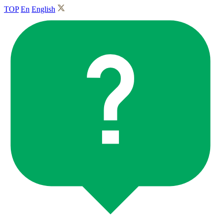
TOP
En
English