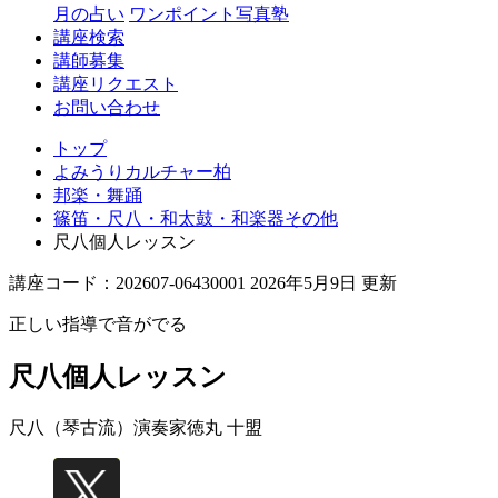
月の占い
ワンポイント写真塾
講座検索
講師募集
講座リクエスト
お問い合わせ
トップ
よみうりカルチャー柏
邦楽・舞踊
篠笛・尺八・和太鼓・和楽器その他
尺八個人レッスン
講座コード：202607-06430001 2026年5月9日 更新
正しい指導で音がでる
尺八個人レッスン
尺八（琴古流）演奏家
徳丸 十盟