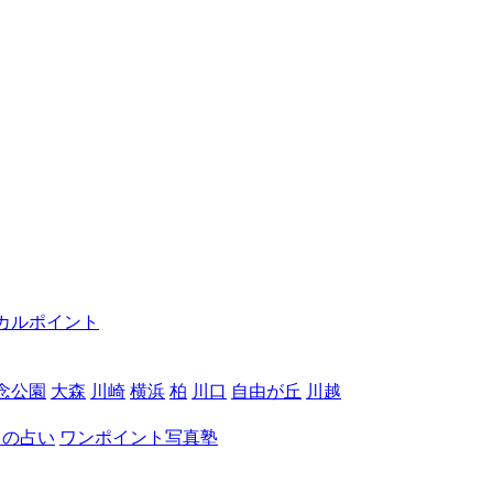
カルポイント
念公園
大森
川崎
横浜
柏
川口
自由が丘
川越
月の占い
ワンポイント写真塾