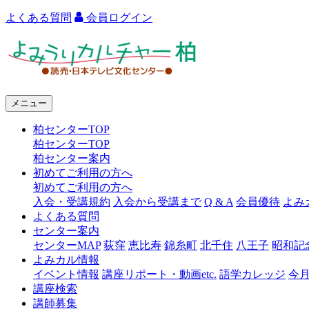
よくある質問
会員ログイン
よ
み
う
メニュー
り
柏センターTOP
カ
柏センターTOP
ル
柏センター案内
初めてご利用の方へ
チ
初めてご利用の方へ
ャ
入会・受講規約
入会から受講まで
Q & A
会員優待
よみ
よくある質問
ー
センター案内
センターMAP
荻窪
恵比寿
錦糸町
北千住
八王子
昭和記
柏
よみカル情報
イベント情報
講座リポート・動画etc.
語学カレッジ
今
講座検索
講師募集