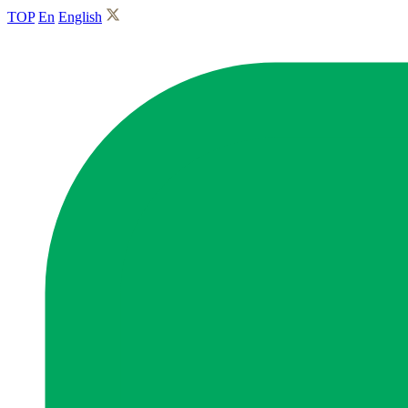
TOP
En
English