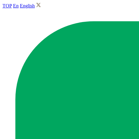
TOP
En
English