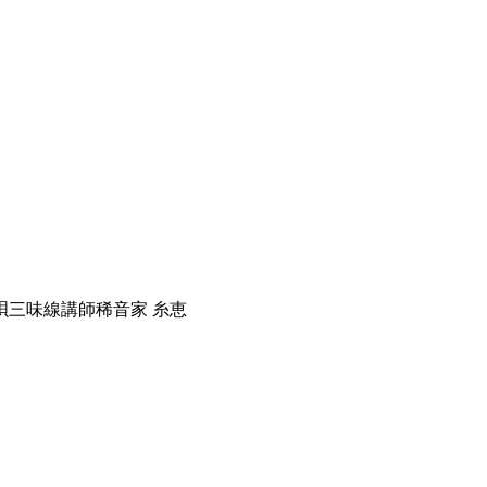
唄三味線講師
稀音家 糸恵