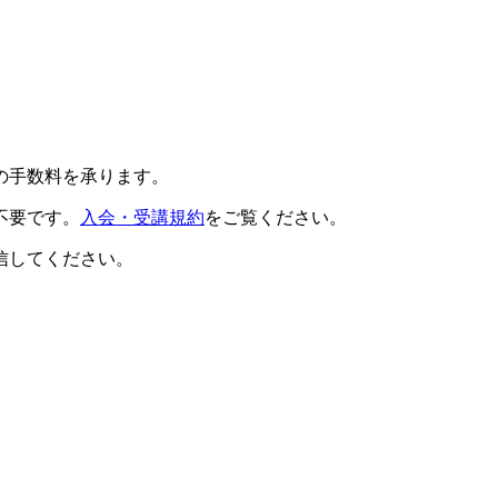
の手数料を承ります。
不要です。
入会・受講規約
をご覧ください。
信してください。