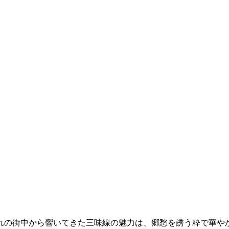
の街中から響いてきた三味線の魅力は、郷愁を誘う粋で華や