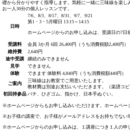
礎から分かりやすく指導します。気軽に一緒に三味線を楽し
お一人30分の個人レッスンです。
7/6、8/3、8/17、8/31、9/7、9/21
第1・3・5月曜日 13:15～14:15
日時
ホームページからのお申し込みは、受講日の7日
受講料
会員
3か月 6回 26,400円（うち消費税額2,400円）
維持費
2,640円
途中受講
継続のみできません
見学
できません
体験
できます
体験料
4,840円（うち消費税額440円）
三味線はお教室でご用意いたします。
ご案内
教材費は別途お支払いいただきます。（楽譜コピ
初回持参品
バチ、ひざゴム、指かけ、日本手ぬぐい。
※ホームページからもお申し込みいただけます。ホームペー
※お子様の講座で、お子様がメールアドレスをお持ちでない
※ホームページからのお申し込みは、１講座につき１人の申