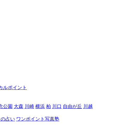
カルポイント
念公園
大森
川崎
横浜
柏
川口
自由が丘
川越
月の占い
ワンポイント写真塾