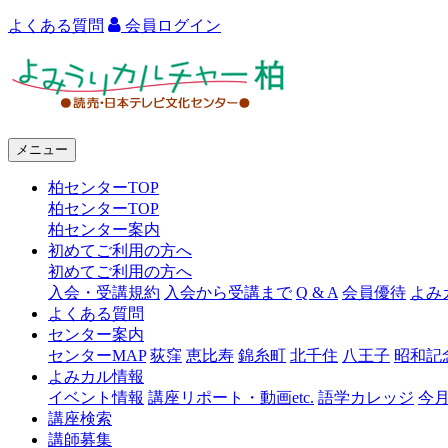
よくある質問
会員ログイン
よ
み
う
メニュー
り
柏センターTOP
カ
柏センターTOP
ル
柏センター案内
初めてご利用の方へ
チ
初めてご利用の方へ
ャ
入会・受講規約
入会から受講まで
Q & A
会員優待
よみ
よくある質問
ー
センター案内
センターMAP
荻窪
恵比寿
錦糸町
北千住
八王子
昭和記
柏
よみカル情報
イベント情報
講座リポート・動画etc.
語学カレッジ
今
講座検索
講師募集