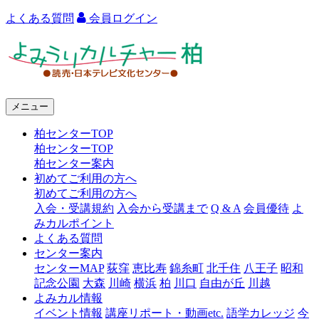
よくある質問
会員ログイン
よ
み
う
メニュー
り
柏センターTOP
カ
柏センターTOP
ル
柏センター案内
初めてご利用の方へ
チ
初めてご利用の方へ
ャ
入会・受講規約
入会から受講まで
Q & A
会員優待
よ
みカルポイント
ー
よくある質問
センター案内
柏
センターMAP
荻窪
恵比寿
錦糸町
北千住
八王子
昭和
記念公園
大森
川崎
横浜
柏
川口
自由が丘
川越
よみカル情報
イベント情報
講座リポート・動画etc.
語学カレッジ
今