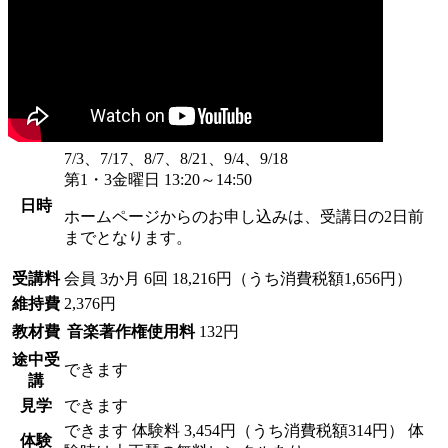
7/3、7/17、8/7、8/21、9/4、9/18
第1・3金曜日 13:20～14:50
日時
ホームページからのお申し込みは、受講日の2日前
までとなります。
受講料
会員
3か月 6回 18,216円（うち消費税額1,656円）
維持費
2,376円
教材費
音楽著作権使用料
132円
途中受
できます
講
見学
できます
できます
体験料
3,454円（うち消費税額314円）
体
体験