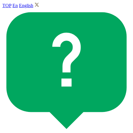
TOP
En
English