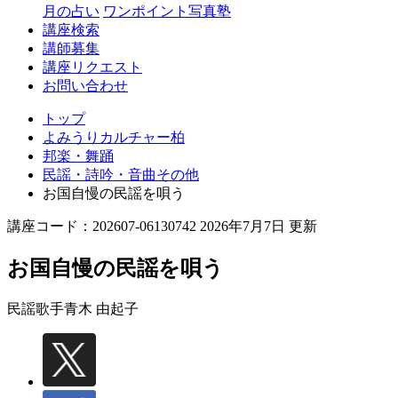
月の占い
ワンポイント写真塾
講座検索
講師募集
講座リクエスト
お問い合わせ
トップ
よみうりカルチャー柏
邦楽・舞踊
民謡・詩吟・音曲その他
お国自慢の民謡を唄う
講座コード：202607-06130742 2026年7月7日 更新
お国自慢の民謡を唄う
民謡歌手
青木 由起子