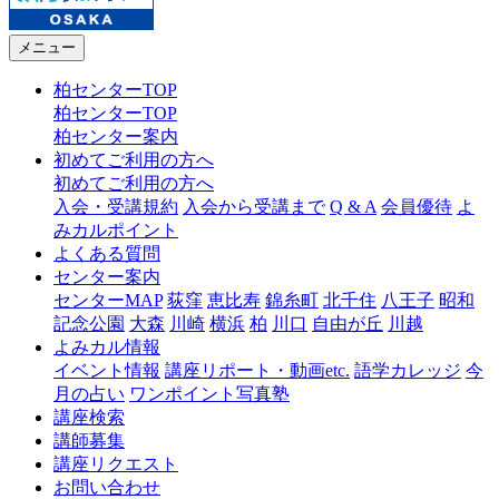
メニュー
柏センターTOP
柏センターTOP
柏センター案内
初めてご利用の方へ
初めてご利用の方へ
入会・受講規約
入会から受講まで
Q & A
会員優待
よ
みカルポイント
よくある質問
センター案内
センターMAP
荻窪
恵比寿
錦糸町
北千住
八王子
昭和
記念公園
大森
川崎
横浜
柏
川口
自由が丘
川越
よみカル情報
イベント情報
講座リポート・動画etc.
語学カレッジ
今
月の占い
ワンポイント写真塾
講座検索
講師募集
講座リクエスト
お問い合わせ