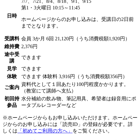
7/7、7/21、8/4、8/18、9/1、9/15
第1・3火曜日 10:15～11:45
日時
ホームページからのお申し込みは、受講日の2日前
までとなります。
受講料
会員
3か月 6回 21,120円（うち消費税額1,920円）
維持費
2,376円
途中受
できます
講
見学
できます
体験
できます
体験料
3,916円（うち消費税額356円）
資料代として１回あたり100円程度かかります。
ご案内
（教室にて講師へ支払）
初回持
水分補給の飲み物、筆記用具、希望者は録音用にポ
参品
ータブルレコーダーなど
※ホームページからもお申し込みいただけます。ホームペー
ジからのお申し込みには「読売ID」の登録が必要です。詳
しくは
「初めてご利用の方へ」
をご覧ください。