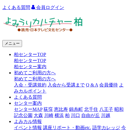
よくある質問
会員ログイン
よ
み
う
メニュー
り
柏センターTOP
カ
柏センターTOP
ル
柏センター案内
初めてご利用の方へ
チ
初めてご利用の方へ
ャ
入会・受講規約
入会から受講まで
Q & A
会員優待
よ
みカルポイント
ー
よくある質問
センター案内
柏
センターMAP
荻窪
恵比寿
錦糸町
北千住
八王子
昭和
記念公園
大森
川崎
横浜
柏
川口
自由が丘
川越
よみカル情報
イベント情報
講座リポート・動画etc.
語学カレッジ
今