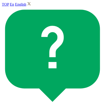
TOP
En
English