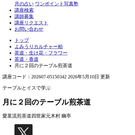
月の占い
ワンポイント写真塾
講座検索
講師募集
講座リクエスト
お問い合わせ
トップ
よみうりカルチャー柏
茶道・生け花・フラワー
茶道・香道
月に２回のテーブル煎茶道
講座コード：202607-05150342 2026年5月10日 更新
テーブルとイスで学ぶ
月に２回のテーブル煎茶道
愛茗流煎茶道四世家元
木村 幽亭