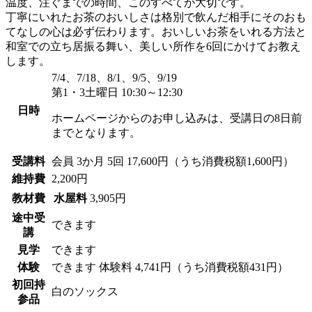
温度、注ぐまでの時間、このすべてが大切です。
丁寧にいれたお茶のおいしさは格別で飲んだ相手にそのおも
てなしの心は必ず伝わります。おいしいお茶をいれる方法と
和室での立ち居振る舞い、美しい所作を6回にかけてお教え
します。
7/4、7/18、8/1、9/5、9/19
第1・3土曜日 10:30～12:30
日時
ホームページからのお申し込みは、受講日の8日前
までとなります。
受講料
会員
3か月 5回 17,600円（うち消費税額1,600円）
維持費
2,200円
教材費
水屋料
3,905円
途中受
できます
講
見学
できます
体験
できます
体験料
4,741円（うち消費税額431円）
初回持
白のソックス
参品