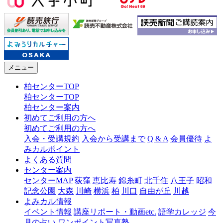
メニュー
柏センターTOP
柏センターTOP
柏センター案内
初めてご利用の方へ
初めてご利用の方へ
入会・受講規約
入会から受講まで
Q & A
会員優待
よ
みカルポイント
よくある質問
センター案内
センターMAP
荻窪
恵比寿
錦糸町
北千住
八王子
昭和
記念公園
大森
川崎
横浜
柏
川口
自由が丘
川越
よみカル情報
イベント情報
講座リポート・動画etc.
語学カレッジ
今
月の占い
ワンポイント写真塾