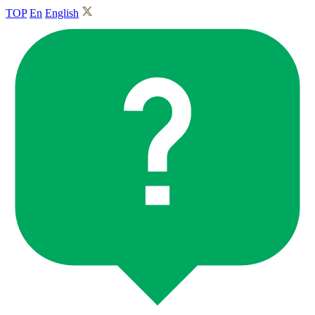
TOP
En
English