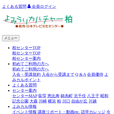
よくある質問
会員ログイン
よ
み
う
メニュー
り
柏センターTOP
カ
柏センターTOP
ル
柏センター案内
初めてご利用の方へ
チ
初めてご利用の方へ
ャ
入会・受講規約
入会から受講まで
Q & A
会員優待
よ
みカルポイント
ー
よくある質問
センター案内
柏
センターMAP
荻窪
恵比寿
錦糸町
北千住
八王子
昭和
記念公園
大森
川崎
横浜
柏
川口
自由が丘
川越
よみカル情報
イベント情報
講座リポート・動画etc.
語学カレッジ
今