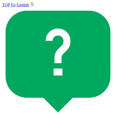
TOP
En
English