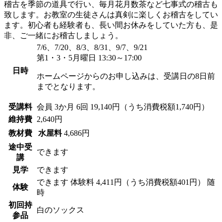
稽古を季節の道具で行い、毎月花月数茶など七事式の稽古も
致します。お教室の生徒さんは真剣に楽しくお稽古をしてい
ます。初心者も経験者も、長い間お休みをしていた方も、是
非、ご一緒にお稽古しましょう。
7/6、7/20、8/3、8/31、9/7、9/21
第1・3・5月曜日 13:30～17:00
日時
ホームページからのお申し込みは、受講日の8日前
までとなります。
受講料
会員
3か月 6回 19,140円（うち消費税額1,740円）
維持費
2,640円
教材費
水屋料
4,686円
途中受
できます
講
見学
できます
できます
体験料
4,411円（うち消費税額401円）
随
体験
時
初回持
白のソックス
参品