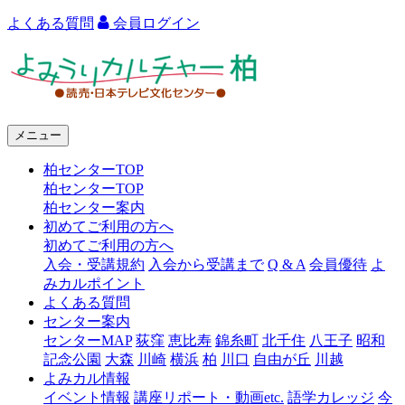
よくある質問
会員ログイン
よ
み
う
メニュー
り
柏センターTOP
カ
柏センターTOP
ル
柏センター案内
初めてご利用の方へ
チ
初めてご利用の方へ
ャ
入会・受講規約
入会から受講まで
Q & A
会員優待
よ
みカルポイント
ー
よくある質問
センター案内
柏
センターMAP
荻窪
恵比寿
錦糸町
北千住
八王子
昭和
記念公園
大森
川崎
横浜
柏
川口
自由が丘
川越
よみカル情報
イベント情報
講座リポート・動画etc.
語学カレッジ
今