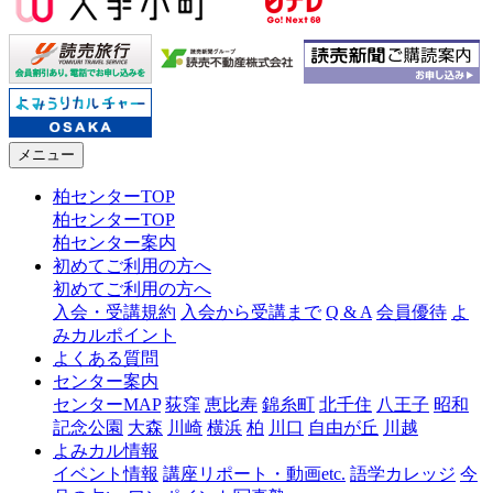
メニュー
柏センターTOP
柏センターTOP
柏センター案内
初めてご利用の方へ
初めてご利用の方へ
入会・受講規約
入会から受講まで
Q & A
会員優待
よ
みカルポイント
よくある質問
センター案内
センターMAP
荻窪
恵比寿
錦糸町
北千住
八王子
昭和
記念公園
大森
川崎
横浜
柏
川口
自由が丘
川越
よみカル情報
イベント情報
講座リポート・動画etc.
語学カレッジ
今