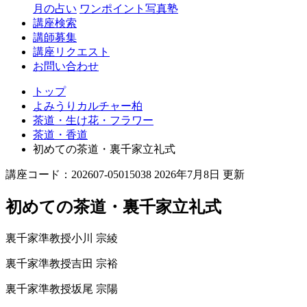
月の占い
ワンポイント写真塾
講座検索
講師募集
講座リクエスト
お問い合わせ
トップ
よみうりカルチャー柏
茶道・生け花・フラワー
茶道・香道
初めての茶道・裏千家立礼式
講座コード：202607-05015038 2026年7月8日 更新
初めての茶道・裏千家立礼式
裏千家準教授
小川 宗綾
裏千家準教授
吉田 宗裕
裏千家準教授
坂尾 宗陽