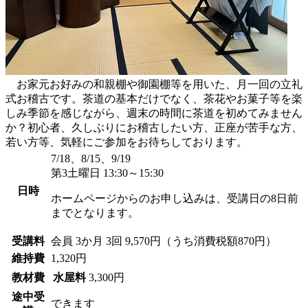
お家元お好みの和親棚や御園棚等を用いた、月一回の立礼
式お稽古です。茶道の基本だけでなく、茶花やお菓子等を楽
しみ季節を感じながら、週末の時間に茶道を初めてみません
か？初心者、久しぶりにお稽古したい方、正座が苦手な方、
若い方等、気軽にご参加をお待ちしております。
7/18、8/15、9/19
第3土曜日 13:30～15:30
日時
ホームページからのお申し込みは、受講日の8日前
までとなります。
受講料
会員
3か月 3回 9,570円（うち消費税額870円）
維持費
1,320円
教材費
水屋料
3,300円
途中受
できます