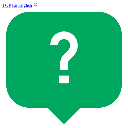
TOP
En
English