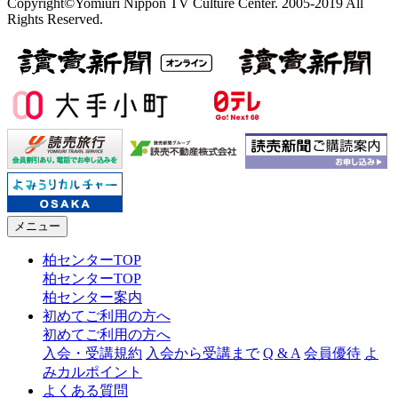
Copyright©Yomiuri Nippon TV Culture Center. 2005-2019 All
Rights Reserved.
メニュー
柏センターTOP
柏センターTOP
柏センター案内
初めてご利用の方へ
初めてご利用の方へ
入会・受講規約
入会から受講まで
Q & A
会員優待
よ
みカルポイント
よくある質問