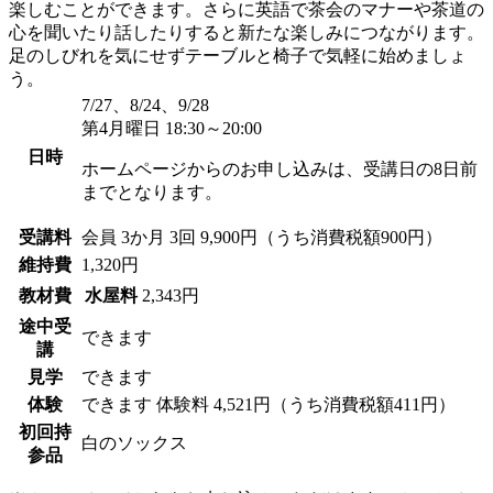
楽しむことができます。さらに英語で茶会のマナーや茶道の
心を聞いたり話したりすると新たな楽しみにつながります。
足のしびれを気にせずテーブルと椅子で気軽に始めましょ
う。
7/27、8/24、9/28
第4月曜日 18:30～20:00
日時
ホームページからのお申し込みは、受講日の8日前
までとなります。
受講料
会員
3か月 3回 9,900円（うち消費税額900円）
維持費
1,320円
教材費
水屋料
2,343円
途中受
できます
講
見学
できます
体験
できます
体験料
4,521円（うち消費税額411円）
初回持
白のソックス
参品