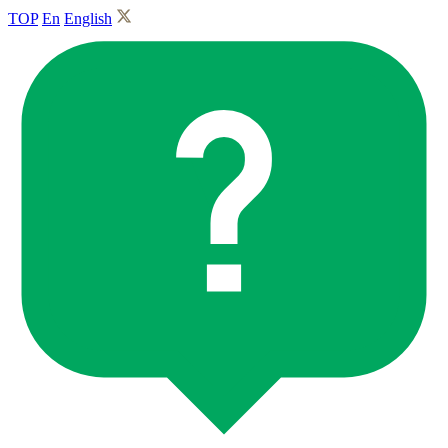
TOP
En
English