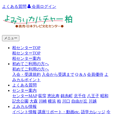
よくある質問
会員ログイン
よ
み
う
メニュー
り
柏センターTOP
カ
柏センターTOP
ル
柏センター案内
初めてご利用の方へ
チ
初めてご利用の方へ
ャ
入会・受講規約
入会から受講まで
Q & A
会員優待
よ
みカルポイント
ー
よくある質問
センター案内
柏
センターMAP
荻窪
恵比寿
錦糸町
北千住
八王子
昭和
記念公園
大森
川崎
横浜
柏
川口
自由が丘
川越
よみカル情報
イベント情報
講座リポート・動画etc.
語学カレッジ
今