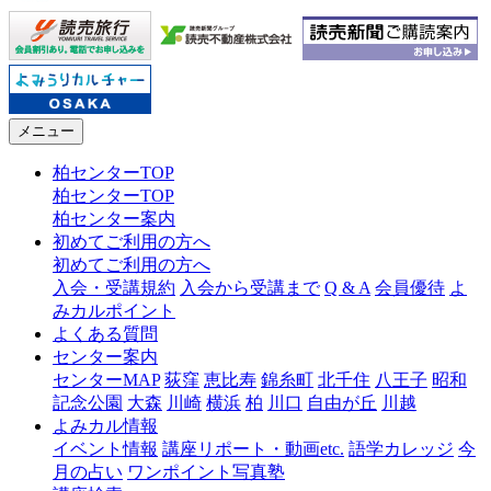
メニュー
柏センターTOP
柏センターTOP
柏センター案内
初めてご利用の方へ
初めてご利用の方へ
入会・受講規約
入会から受講まで
Q & A
会員優待
よ
みカルポイント
よくある質問
センター案内
センターMAP
荻窪
恵比寿
錦糸町
北千住
八王子
昭和
記念公園
大森
川崎
横浜
柏
川口
自由が丘
川越
よみカル情報
イベント情報
講座リポート・動画etc.
語学カレッジ
今
月の占い
ワンポイント写真塾