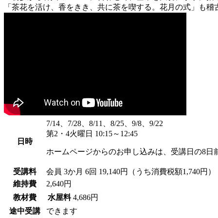
「茶花を活け、香をきき、共に茶を喫する。花月の式」も稽
7/14、7/28、8/11、8/25、9/8、9/22
第2・4火曜日 10:15～12:45
日時
ホームページからのお申し込みは、受講日の8日
受講料
会員
3か月 6回 19,140円（うち消費税額1,740円）
維持費
2,640円
教材費
水屋料
4,686円
途中受講
できます