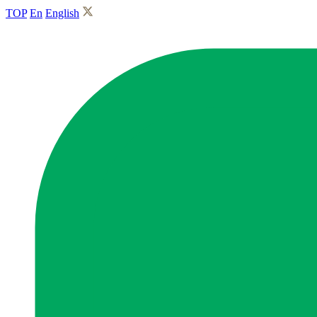
TOP
En
English