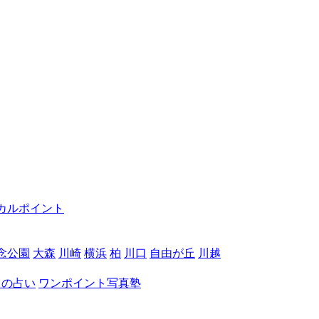
カルポイント
念公園
大森
川崎
横浜
柏
川口
自由が丘
川越
月の占い
ワンポイント写真塾