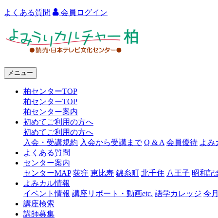
よくある質問
会員ログイン
よ
み
う
メニュー
り
柏センターTOP
カ
柏センターTOP
ル
柏センター案内
初めてご利用の方へ
チ
初めてご利用の方へ
ャ
入会・受講規約
入会から受講まで
Q & A
会員優待
よみ
よくある質問
ー
センター案内
センターMAP
荻窪
恵比寿
錦糸町
北千住
八王子
昭和記
柏
よみカル情報
イベント情報
講座リポート・動画etc.
語学カレッジ
今
講座検索
講師募集