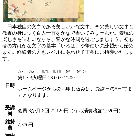
日本独自の文字である美しいかな文字。その美しい文字と
教養の身につく百人一首をかなで書いてみませんか。表現の
楽しさを味わいながら、豊かな時間を過ごしましょう。初心
者の方はかな文字の基本「いろは」や筆使いの練習から始め
ます。経験者の方もレベルにあわせて丁寧にご指導いたしま
す。
7/7、7/21、8/4、8/18、9/1、9/15
第1・3火曜日 13:00～15:00
日時
ホームページからのお申し込みは、受講日の5日前ま
でとなります。
受講
会員
3か月 6回 21,120円（うち消費税額1,920円）
料
維持
2,376円
費
途中