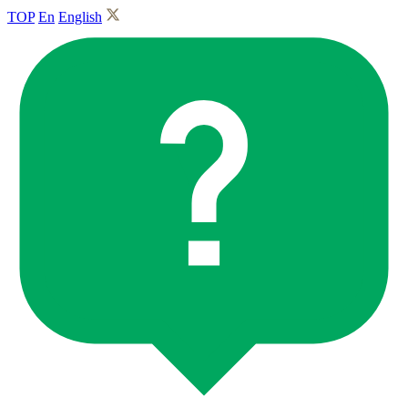
TOP
En
English