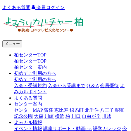
よくある質問
会員ログイン
よ
み
う
メニュー
り
柏センターTOP
カ
柏センターTOP
ル
柏センター案内
初めてご利用の方へ
チ
初めてご利用の方へ
ャ
入会・受講規約
入会から受講まで
Q & A
会員優待
よ
みカルポイント
ー
よくある質問
センター案内
柏
センターMAP
荻窪
恵比寿
錦糸町
北千住
八王子
昭和
記念公園
大森
川崎
横浜
柏
川口
自由が丘
川越
よみカル情報
イベント情報
講座リポート・動画etc.
語学カレッジ
今