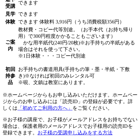
できます
受講
見学
できます
体験
できます
体験料
3,916円（うち消費税額356円）
教材費・コピー代等別途。（お手本代（お持ち帰り
用）で300円程度かかることもございます）
ご案
かな用半紙代(240円/20枚)※お手持ちの半紙がある
内
場合はそれを使って下さい。
※1日体験・・・コピー代別途
初回
お手持ちの書道用具(手持ちの筆・墨・半紙・下敷
持参
き)※なければ初回のみレンタル可
品
※硯、文鎮は教室にあります。
※ホームページからもお申し込みいただけます。ホームペー
ジからのお申し込みには「読売ID」の登録が必要です。詳
しくは
「初めてご利用の方へ」
をご覧ください。
※お子様の講座で、お子様がメールアドレスをお持ちでない
場合は、保護者用のメールアドレスでお子様用の読売IDを
登録できます。
お子様の受講申し込みをする方法