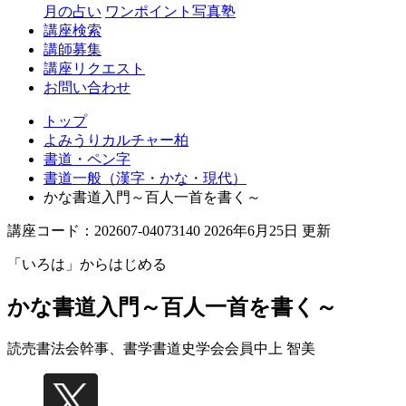
月の占い
ワンポイント写真塾
講座検索
講師募集
講座リクエスト
お問い合わせ
トップ
よみうりカルチャー柏
書道・ペン字
書道一般（漢字・かな・現代）
かな書道入門～百人一首を書く～
講座コード：202607-04073140 2026年6月25日 更新
「いろは」からはじめる
かな書道入門～百人一首を書く～
読売書法会幹事、書学書道史学会会員
中上 智美