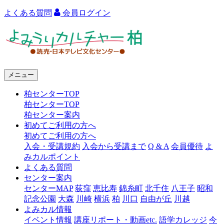
よくある質問
会員ログイン
よ
み
う
メニュー
り
柏センターTOP
カ
柏センターTOP
ル
柏センター案内
初めてご利用の方へ
チ
初めてご利用の方へ
ャ
入会・受講規約
入会から受講まで
Q & A
会員優待
よ
みカルポイント
ー
よくある質問
センター案内
柏
センターMAP
荻窪
恵比寿
錦糸町
北千住
八王子
昭和
記念公園
大森
川崎
横浜
柏
川口
自由が丘
川越
よみカル情報
イベント情報
講座リポート・動画etc.
語学カレッジ
今