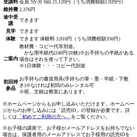
受講料
会員
3か月 6回 21,120円（うち消費税額1,920円）
維持費
2,376円
途中受
できます
講
見学
できます
体験
できます
体験料
3,916円（うち消費税額356円）
教材費・コピー代等別途。
かな用半紙代(240円/20枚)※お手持ちの半紙がある
ご案内
場合はそれを使って下さい。
※1日体験・・・コピー代別途
お手持ちの書道用具(手持ちの筆・墨・半紙・下敷
初回持
き)※なければ初回のみレンタル可
参品
※硯、文鎮は教室にあります。
※ホームページからもお申し込みいただけます。ホームペー
ジからのお申し込みには「読売ID」の登録が必要です。詳
しくは
「初めてご利用の方へ」
をご覧ください。
※お子様の講座で、お子様がメールアドレスをお持ちでない
場合は、保護者用のメールアドレスでお子様用の読売IDを