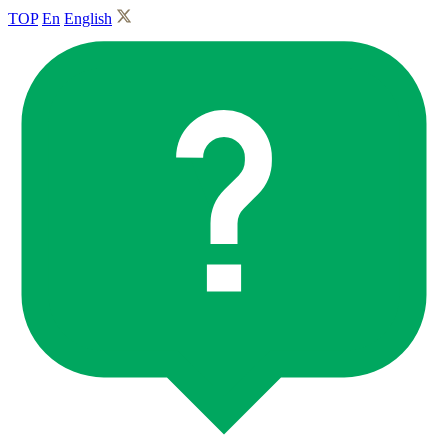
TOP
En
English