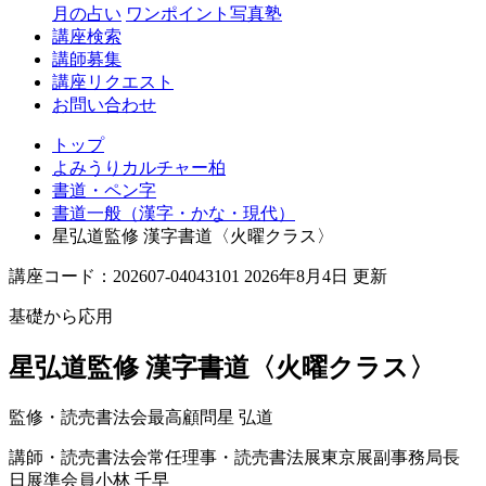
月の占い
ワンポイント写真塾
講座検索
講師募集
講座リクエスト
お問い合わせ
トップ
よみうりカルチャー柏
書道・ペン字
書道一般（漢字・かな・現代）
星弘道監修 漢字書道〈火曜クラス〉
講座コード：202607-04043101 2026年8月4日 更新
基礎から応用
星弘道監修 漢字書道〈火曜クラス〉
監修・読売書法会最高顧問
星 弘道
講師・読売書法会常任理事・読売書法展東京展副事務局長
日展準会員
小林 千早