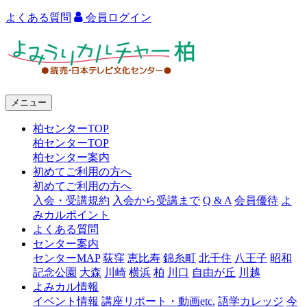
よくある質問
会員ログイン
よ
み
う
メニュー
り
柏センターTOP
カ
柏センターTOP
ル
柏センター案内
初めてご利用の方へ
チ
初めてご利用の方へ
ャ
入会・受講規約
入会から受講まで
Q & A
会員優待
よ
みカルポイント
ー
よくある質問
センター案内
柏
センターMAP
荻窪
恵比寿
錦糸町
北千住
八王子
昭和
記念公園
大森
川崎
横浜
柏
川口
自由が丘
川越
よみカル情報
イベント情報
講座リポート・動画etc.
語学カレッジ
今