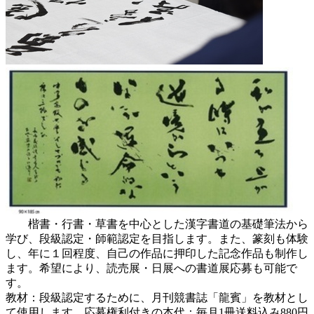
楷書・行書・草書を中心とした漢字書道の基礎筆法から
学び、段級認定・師範認定を目指します。また、篆刻も体験
し、年に１回程度、自己の作品に押印した記念作品も制作し
ます。希望により、読売展・日展への書道展応募も可能で
す。
教材：段級認定するために、月刊競書誌「龍賓」を教材とし
て使用します。応募権利付きの本代：毎月1冊送料込み880円