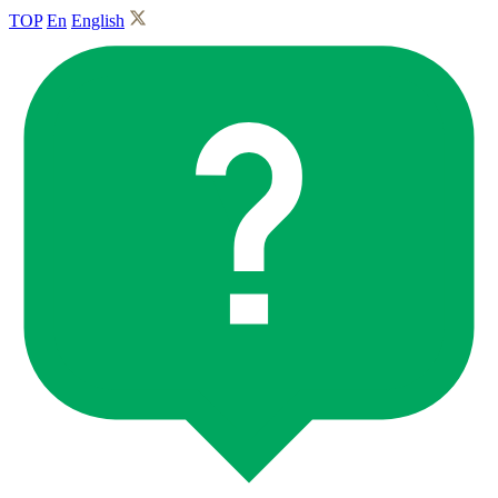
TOP
En
English