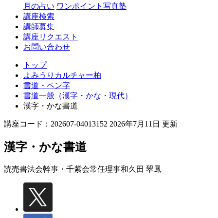
月の占い
ワンポイント写真塾
講座検索
講師募集
講座リクエスト
お問い合わせ
トップ
よみうりカルチャー柏
書道・ペン字
書道一般（漢字・かな・現代）
漢字・かな書道
講座コード：202607-04013152 2026年7月11日 更新
漢字・かな書道
読売書法会幹事・千紫会常任理事
和久田 翠鳳