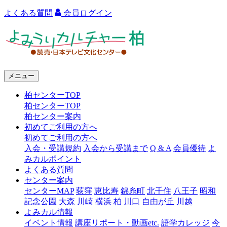
よくある質問
会員ログイン
よ
み
う
メニュー
り
柏センターTOP
カ
柏センターTOP
ル
柏センター案内
初めてご利用の方へ
チ
初めてご利用の方へ
ャ
入会・受講規約
入会から受講まで
Q & A
会員優待
よ
みカルポイント
ー
よくある質問
センター案内
柏
センターMAP
荻窪
恵比寿
錦糸町
北千住
八王子
昭和
記念公園
大森
川崎
横浜
柏
川口
自由が丘
川越
よみカル情報
イベント情報
講座リポート・動画etc.
語学カレッジ
今