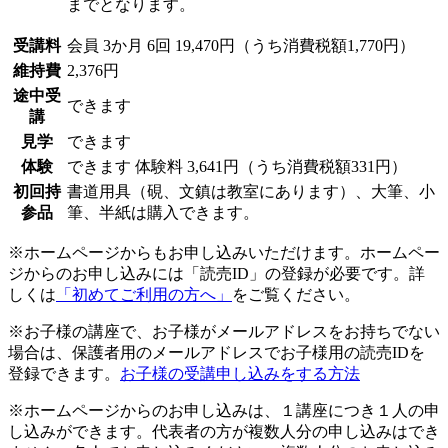
までとなります。
受講料
会員
3か月 6回 19,470円（うち消費税額1,770円）
維持費
2,376円
途中受
できます
講
見学
できます
体験
できます
体験料
3,641円（うち消費税額331円）
初回持
書道用具（硯、文鎮は教室にあります）、大筆、小
参品
筆、半紙は購入できます。
※ホームページからもお申し込みいただけます。ホームペー
ジからのお申し込みには「読売ID」の登録が必要です。詳
しくは
「初めてご利用の方へ」
をご覧ください。
※お子様の講座で、お子様がメールアドレスをお持ちでない
場合は、保護者用のメールアドレスでお子様用の読売IDを
登録できます。
お子様の受講申し込みをする方法
※ホームページからのお申し込みは、１講座につき１人の申
し込みができます。代表者の方が複数人分の申し込みはでき