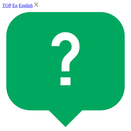
TOP
En
English