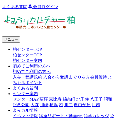
よくある質問
会員ログイン
よ
み
う
メニュー
り
柏センターTOP
カ
柏センターTOP
ル
柏センター案内
初めてご利用の方へ
チ
初めてご利用の方へ
ャ
入会・受講規約
入会から受講まで
Q & A
会員優待
よ
みカルポイント
ー
よくある質問
センター案内
柏
センターMAP
荻窪
恵比寿
錦糸町
北千住
八王子
昭和
記念公園
大森
川崎
横浜
柏
川口
自由が丘
川越
よみカル情報
イベント情報
講座リポート・動画etc.
語学カレッジ
今