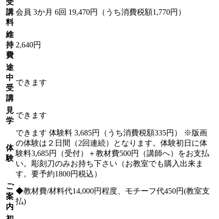
受
講
会員
3か月 6回 19,470円（うち消費税額1,770円）
料
維
持
2,640円
費
途
中
できます
受
講
見
できます
学
できます
体験料
3,685円（うち消費税額335円）
※版画
の体験は２日間（2回連続）となります。体験初日に体
体
験料3,685円（受付）＋教材費500円（講師へ）をお支払
験
い。彫刻刀のみお持ち下さい（お教室でも購入出来ま
す。要予約1800円税込）
ご
◆教材費/材料代14,000円程度、モチーフ代450円(教室支
案
払)
内
初