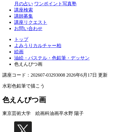
月の占い
ワンポイント写真塾
講座検索
講師募集
講座リクエスト
お問い合わせ
トップ
よみうりカルチャー柏
絵画
油絵・パステル・色鉛筆・デッサン
色えんぴつ画
講座コード：202607-03293008 2026年6月17日 更新
水彩色鉛筆で描こう
色えんぴつ画
東京芸術大学 絵画科油画卒
水野 陽子