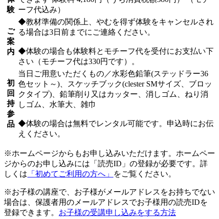
験
ーフ代込み）
◆教材準備の関係上、やむを得ず体験をキャンセルされ
ご
る場合は3日前までにご連絡ください。
案
◆体験の場合も体験料とモチーフ代を受付にお支払い下
内
さい（モチーフ代は330円です）。
当日ご用意いただくもの／水彩色鉛筆(ステッドラー36
初
色セット～)、スケッチブック(clester SMサイズ、ブロッ
回
クタイプ)、鉛筆削り又はカッター、消しゴム、ねり消
持
しゴム、水筆大、雑巾
参
◆体験の場合は無料でレンタル可能です。申込時にお伝
品
えください。
※ホームページからもお申し込みいただけます。ホームペー
ジからのお申し込みには「読売ID」の登録が必要です。詳
しくは
「初めてご利用の方へ」
をご覧ください。
※お子様の講座で、お子様がメールアドレスをお持ちでない
場合は、保護者用のメールアドレスでお子様用の読売IDを
登録できます。
お子様の受講申し込みをする方法