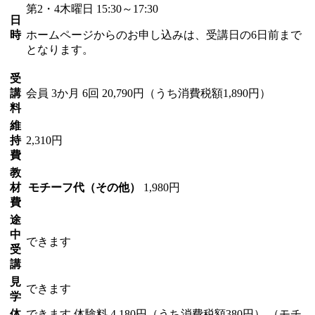
第2・4木曜日 15:30～17:30
日
時
ホームページからのお申し込みは、受講日の6日前まで
となります。
受
講
会員
3か月 6回 20,790円（うち消費税額1,890円）
料
維
持
2,310円
費
教
材
モチーフ代（その他）
1,980円
費
途
中
できます
受
講
見
できます
学
体
できます
体験料
4,180円（うち消費税額380円）
（モチ