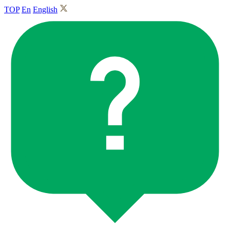
TOP
En
English