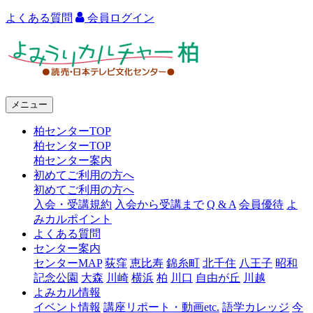
よくある質問
会員ログイン
よ
み
う
メニュー
り
柏センターTOP
カ
柏センターTOP
ル
柏センター案内
初めてご利用の方へ
チ
初めてご利用の方へ
ャ
入会・受講規約
入会から受講まで
Q & A
会員優待
よ
みカルポイント
ー
よくある質問
センター案内
柏
センターMAP
荻窪
恵比寿
錦糸町
北千住
八王子
昭和
記念公園
大森
川崎
横浜
柏
川口
自由が丘
川越
よみカル情報
イベント情報
講座リポート・動画etc.
語学カレッジ
今