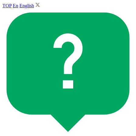
TOP
En
English