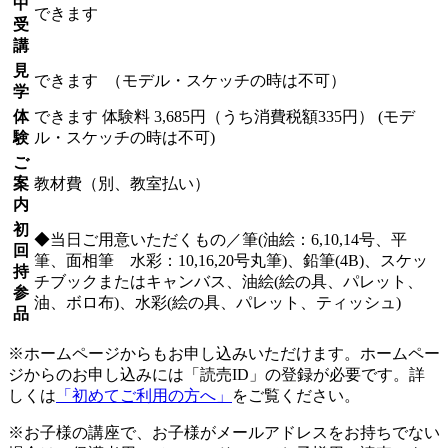
中
できます
受
講
見
できます
（モデル・スケッチの時は不可）
学
体
できます
体験料
3,685円（うち消費税額335円）
(モデ
験
ル・スケッチの時は不可)
ご
案
教材費（別、教室払い）
内
初
◆当日ご用意いただくもの／筆(油絵：6,10,14号、平
回
筆、面相筆 水彩：10,16,20号丸筆)、鉛筆(4B)、スケッ
持
チブックまたはキャンバス、油絵(絵の具、パレット、
参
油、ボロ布)、水彩(絵の具、パレット、ティッシュ)
品
※ホームページからもお申し込みいただけます。ホームペー
ジからのお申し込みには「読売ID」の登録が必要です。詳
しくは
「初めてご利用の方へ」
をご覧ください。
※お子様の講座で、お子様がメールアドレスをお持ちでない