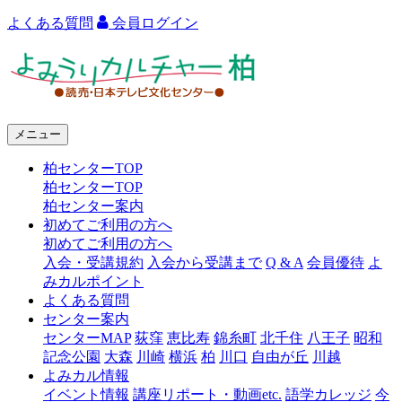
よくある質問
会員ログイン
よ
み
う
メニュー
り
柏センターTOP
カ
柏センターTOP
ル
柏センター案内
初めてご利用の方へ
チ
初めてご利用の方へ
ャ
入会・受講規約
入会から受講まで
Q & A
会員優待
よ
みカルポイント
ー
よくある質問
センター案内
柏
センターMAP
荻窪
恵比寿
錦糸町
北千住
八王子
昭和
記念公園
大森
川崎
横浜
柏
川口
自由が丘
川越
よみカル情報
イベント情報
講座リポート・動画etc.
語学カレッジ
今