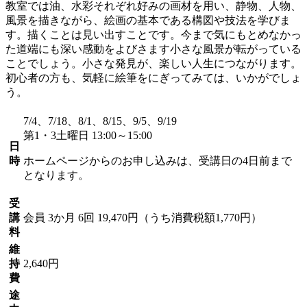
教室では油、水彩それぞれ好みの画材を用い、静物、人物、
風景を描きながら、絵画の基本である構図や技法を学びま
す。描くことは見い出すことです。今まで気にもとめなかっ
た道端にも深い感動をよびさます小さな風景が転がっている
ことでしょう。小さな発見が、楽しい人生につながります。
初心者の方も、気軽に絵筆をにぎってみては、いかがでしょ
う。
7/4、7/18、8/1、8/15、9/5、9/19
第1・3土曜日 13:00～15:00
日
時
ホームページからのお申し込みは、受講日の4日前まで
となります。
受
講
会員
3か月 6回 19,470円（うち消費税額1,770円）
料
維
持
2,640円
費
途