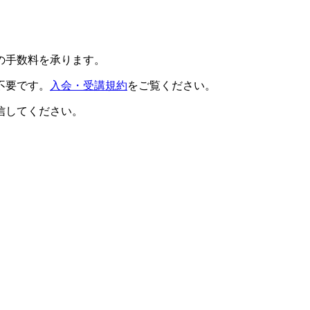
の手数料を承ります。
不要です。
入会・受講規約
をご覧ください。
信してください。