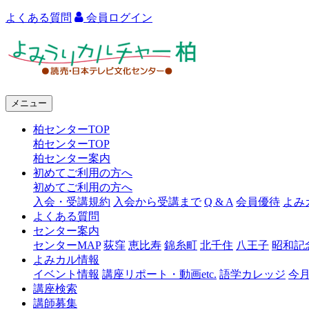
よくある質問
会員ログイン
よ
み
う
メニュー
り
柏センターTOP
カ
柏センターTOP
ル
柏センター案内
初めてご利用の方へ
チ
初めてご利用の方へ
ャ
入会・受講規約
入会から受講まで
Q & A
会員優待
よみ
よくある質問
ー
センター案内
センターMAP
荻窪
恵比寿
錦糸町
北千住
八王子
昭和記
柏
よみカル情報
イベント情報
講座リポート・動画etc.
語学カレッジ
今
講座検索
講師募集