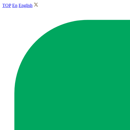
TOP
En
English