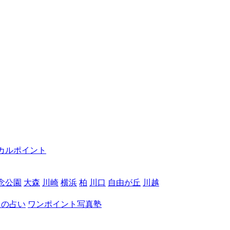
カルポイント
念公園
大森
川崎
横浜
柏
川口
自由が丘
川越
月の占い
ワンポイント写真塾