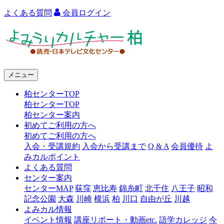
よくある質問
会員ログイン
よ
み
う
メニュー
り
柏センターTOP
カ
柏センターTOP
ル
柏センター案内
初めてご利用の方へ
チ
初めてご利用の方へ
ャ
入会・受講規約
入会から受講まで
Q & A
会員優待
よ
みカルポイント
ー
よくある質問
センター案内
柏
センターMAP
荻窪
恵比寿
錦糸町
北千住
八王子
昭和
記念公園
大森
川崎
横浜
柏
川口
自由が丘
川越
よみカル情報
イベント情報
講座リポート・動画etc.
語学カレッジ
今