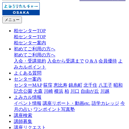
メニュー
柏センターTOP
柏センターTOP
柏センター案内
初めてご利用の方へ
初めてご利用の方へ
入会・受講規約
入会から受講まで
Q & A
会員優待
よ
みカルポイント
よくある質問
センター案内
センターMAP
荻窪
恵比寿
錦糸町
北千住
八王子
昭和
記念公園
大森
川崎
横浜
柏
川口
自由が丘
川越
よみカル情報
イベント情報
講座リポート・動画etc.
語学カレッジ
今
月の占い
ワンポイント写真塾
講座検索
講師募集
講座リクエスト