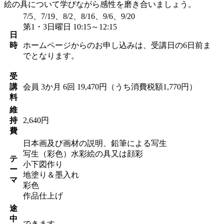
絵の具について学びながら感性を磨き合いましょう。
7/5、7/19、8/2、8/16、9/6、9/20
第1・3日曜日 10:15～12:15
日
時
ホームページからのお申し込みは、受講日の6日前ま
でとなります。
受
講
会員
3か月 6回 19,470円（うち消費税額1,770円）
料
維
持
2,640円
費
日本画及び画材の説明、鉛筆による写生
写生（彩色）水彩絵の具又は顔彩
テ
小下図作り
ー
地塗り＆墨入れ
マ
彩色
作品仕上げ
途
中
できます