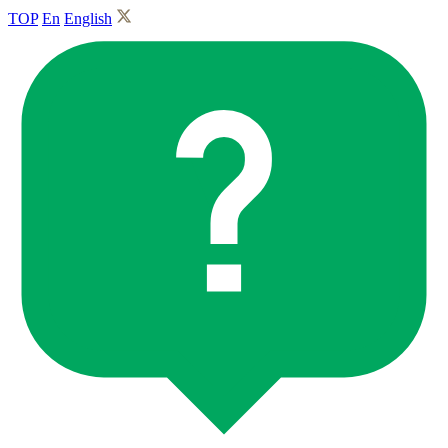
TOP
En
English