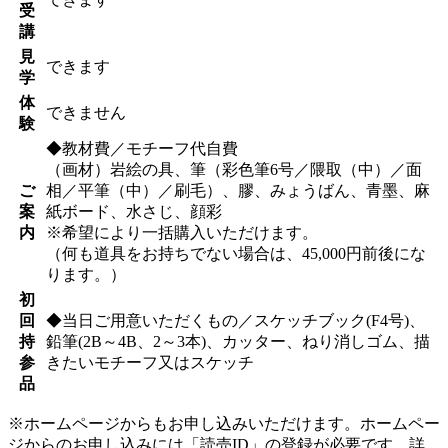
受
講
見
できます
学
体
できません
験
◆教材費／モチーフ代自費
（画材）岩絵の具、筆（彩色筆6号／隈取（中）／面
ご
相／平筆（中）／刷毛）、膠、みょうばん、青墨、麻
案
紙ボード、水さじ、顔彩
内
※希望により一括購入いただけます。
（何も道具をお持ちでない場合は、45,000円前後にな
ります。）
初
回
◆当日ご用意いただくもの／スケッチブック(F4号)、
持
鉛筆(2B～4B、2～3本)、カッター、ねり消しゴム、描
参
きたいモチーフ又はスケッチ
品
※ホームページからもお申し込みいただけます。ホームペー
ジからのお申し込みには「読売ID」の登録が必要です。詳