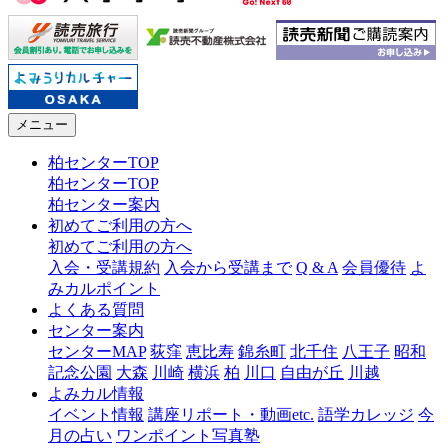
メニュー
柏センターTOP
柏センターTOP
柏センター案内
初めてご利用の方へ
初めてご利用の方へ
入会・受講規約
入会から受講まで
Q & A
会員優待
よ
みカルポイント
よくある質問
センター案内
センターMAP
荻窪
恵比寿
錦糸町
北千住
八王子
昭和
記念公園
大森
川崎
横浜
柏
川口
自由が丘
川越
よみカル情報
イベント情報
講座リポート・動画etc.
語学カレッジ
今
月の占い
ワンポイント写真塾