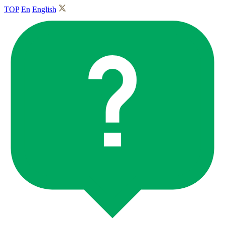
TOP
En
English