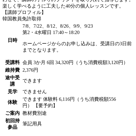
楽しく学べるように工夫した40分の個人レッスンです。
【講師プロフィル】
韓国教員免許取得
7/8、7/22、8/12、8/26、9/9、9/23
第2・4水曜日 17:40～18:20
日時
ホームページからのお申し込みは、受講日の3日前
までとなります。
受講料
会員
3か月 6回 34,320円（うち消費税額3,120円）
維持費
2,376円
途中受
できます
講
見学
できません
できます
体験料
6,116円（うち消費税額556
体験
円）
【要予約】
ご案内
教材費別途
初回持
筆記用具
参品