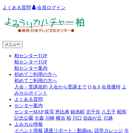
よくある質問
会員ログイン
よ
み
う
メニュー
り
柏センターTOP
カ
柏センターTOP
ル
柏センター案内
初めてご利用の方へ
チ
初めてご利用の方へ
ャ
入会・受講規約
入会から受講まで
Q & A
会員優待
よ
みカルポイント
ー
よくある質問
センター案内
柏
センターMAP
荻窪
恵比寿
錦糸町
北千住
八王子
昭和
記念公園
大森
川崎
横浜
柏
川口
自由が丘
川越
よみカル情報
イベント情報
講座リポート・動画etc.
語学カレッジ
今