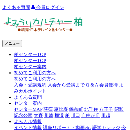
よくある質問
会員ログイン
よ
み
う
メニュー
り
柏センターTOP
カ
柏センターTOP
ル
柏センター案内
初めてご利用の方へ
チ
初めてご利用の方へ
ャ
入会・受講規約
入会から受講まで
Q & A
会員優待
よ
みカルポイント
ー
よくある質問
センター案内
柏
センターMAP
荻窪
恵比寿
錦糸町
北千住
八王子
昭和
記念公園
大森
川崎
横浜
柏
川口
自由が丘
川越
よみカル情報
イベント情報
講座リポート・動画etc.
語学カレッジ
今