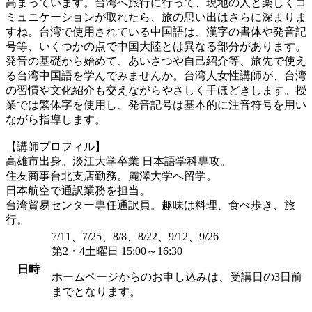
高まっています。台湾へ旅行に行って、現地の人と楽しくコ
ミュニケーションが取れたら、旅の思い出はさらに深まりま
すね。台湾で使用されている中国語は、漢字の書体や発音記
号等、いくつかの点で中国大陸とは異なる部分があります。
発音の基礎から始めて、あいさつや自己紹介等、旅先で使え
る台湾中国語を学んでみませんか。台湾人女性講師が、台湾
の習慣や文化紹介も交えながらやさしく手ほどきします。授
業では繁体字を使用し、発音記号は基本的に注音符号を用い
ながら指導します。
【講師プロフィル】
高雄市出身。淡江大学卒業 日本語学科専攻。
住友商事台北支店勤務。麗澤大学へ留学。
日本航空で通訳業務を担当。
台湾貿易センター専任通訳員。趣味は料理、食べ歩き、旅
行。
7/11、7/25、8/8、8/22、9/12、9/26
第2・4土曜日 15:00～16:30
日時
ホームページからのお申し込みは、受講日の3日前
までとなります。