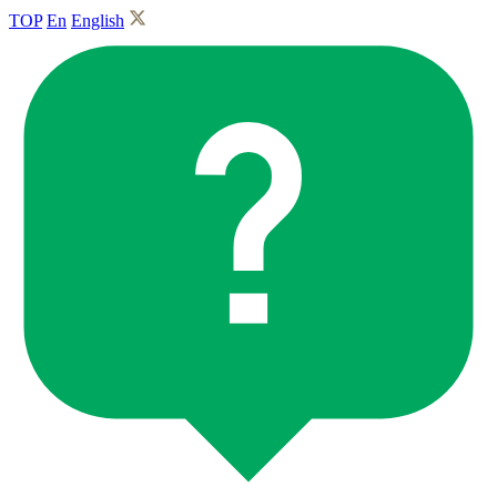
TOP
En
English