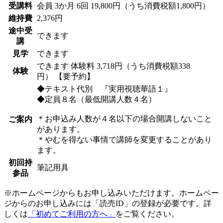
受講料
会員
3か月 6回 19,800円（うち消費税額1,800円）
維持費
2,376円
途中受
できます
講
見学
できます
できます
体験料
3,718円（うち消費税額338
体験
円）
【要予約】
◆テキスト代別 『実用視聴華語１』
◆定員８名（最低開講人数４名）
＊お申込み人数が４名以下の場合開講しないこと
ご案内
があります。
＊やむを得ない事情で講師を変更することがあり
ます。
初回持
筆記用具
参品
※ホームページからもお申し込みいただけます。ホームペー
ジからのお申し込みには「読売ID」の登録が必要です。詳
しくは
「初めてご利用の方へ」
をご覧ください。