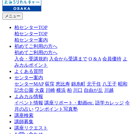
メニュー
柏センターTOP
柏センターTOP
柏センター案内
初めてご利用の方へ
初めてご利用の方へ
入会・受講規約
入会から受講まで
Q & A
会員優待
よ
みカルポイント
よくある質問
センター案内
センターMAP
荻窪
恵比寿
錦糸町
北千住
八王子
昭和
記念公園
大森
川崎
横浜
柏
川口
自由が丘
川越
よみカル情報
イベント情報
講座リポート・動画etc.
語学カレッジ
今
月の占い
ワンポイント写真塾
講座検索
講師募集
講座リクエスト