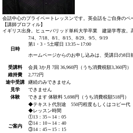
会話中心のプライベートレッスンです。英会話をご自身のペ
【講師プロフィル】
イギリス出身。ヒューバリッド単科大学卒業 建築学専攻。
7/4、7/18、8/1、8/15、8/29、9/5、9/19
第1・3・5土曜日 13:35～17:00
日時
ホームページからのお申し込みは、受講日の8日
受講料
会員
3か月 7回 36,960円（うち消費税額3,360円）
維持費
2,772円
途中受講
継続のみできません
見学
できません
体験
できます
体験料
5,698円（うち消費税額518円）
◆テキスト代別途 550円程度もしくはコピー代
◆レッスン時間
①13：35～14：05
②14：10～14：40
ご案内
③14：45～15：15