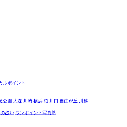
カルポイント
念公園
大森
川崎
横浜
柏
川口
自由が丘
川越
月の占い
ワンポイント写真塾