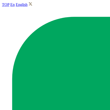
TOP
En
English