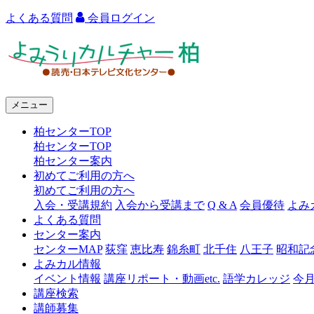
よくある質問
会員ログイン
よ
み
う
メニュー
り
柏センターTOP
カ
柏センターTOP
ル
柏センター案内
初めてご利用の方へ
チ
初めてご利用の方へ
ャ
入会・受講規約
入会から受講まで
Q & A
会員優待
よみ
よくある質問
ー
センター案内
センターMAP
荻窪
恵比寿
錦糸町
北千住
八王子
昭和記
柏
よみカル情報
イベント情報
講座リポート・動画etc.
語学カレッジ
今
講座検索
講師募集