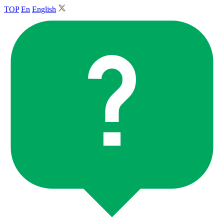
TOP
En
English