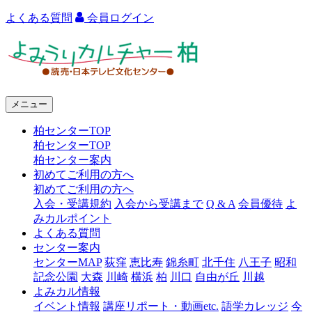
よくある質問
会員ログイン
よ
み
う
メニュー
り
柏センターTOP
カ
柏センターTOP
ル
柏センター案内
初めてご利用の方へ
チ
初めてご利用の方へ
ャ
入会・受講規約
入会から受講まで
Q & A
会員優待
よ
みカルポイント
ー
よくある質問
センター案内
柏
センターMAP
荻窪
恵比寿
錦糸町
北千住
八王子
昭和
記念公園
大森
川崎
横浜
柏
川口
自由が丘
川越
よみカル情報
イベント情報
講座リポート・動画etc.
語学カレッジ
今