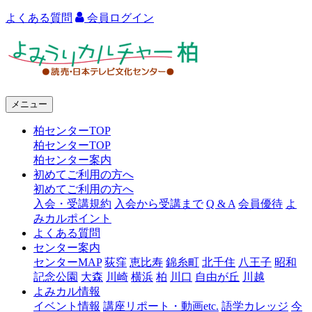
よくある質問
会員ログイン
よ
み
う
メニュー
り
柏センターTOP
カ
柏センターTOP
ル
柏センター案内
初めてご利用の方へ
チ
初めてご利用の方へ
ャ
入会・受講規約
入会から受講まで
Q & A
会員優待
よ
みカルポイント
ー
よくある質問
センター案内
柏
センターMAP
荻窪
恵比寿
錦糸町
北千住
八王子
昭和
記念公園
大森
川崎
横浜
柏
川口
自由が丘
川越
よみカル情報
イベント情報
講座リポート・動画etc.
語学カレッジ
今