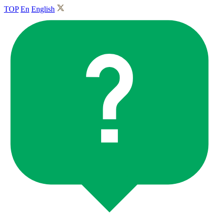
TOP
En
English