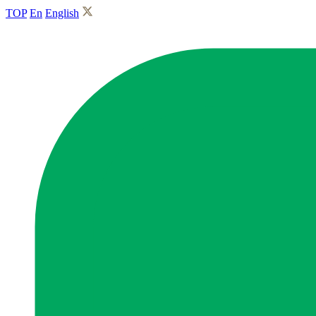
TOP
En
English