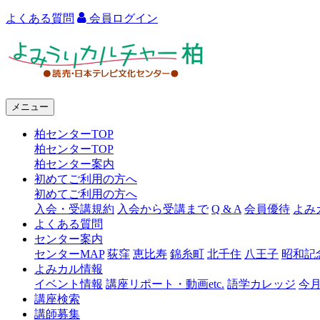
よくある質問
会員ログイン
よ
み
う
メニュー
り
柏センターTOP
カ
柏センターTOP
ル
柏センター案内
初めてご利用の方へ
チ
初めてご利用の方へ
ャ
入会・受講規約
入会から受講まで
Q & A
会員優待
よみ
よくある質問
ー
センター案内
センターMAP
荻窪
恵比寿
錦糸町
北千住
八王子
昭和記
柏
よみカル情報
イベント情報
講座リポート・動画etc.
語学カレッジ
今
講座検索
講師募集