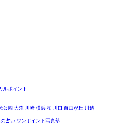
カルポイント
念公園
大森
川崎
横浜
柏
川口
自由が丘
川越
月の占い
ワンポイント写真塾