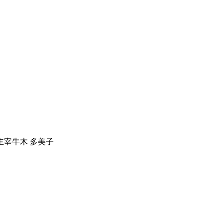
主宰
牛木 多美子