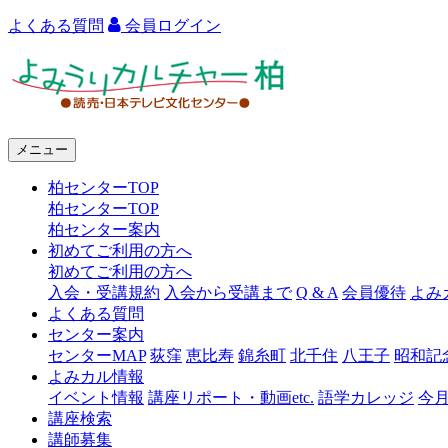
よくある質問
会員ログイン
よ
み
う
メニュー
り
柏センターTOP
カ
柏センターTOP
ル
柏センター案内
初めてご利用の方へ
チ
初めてご利用の方へ
ャ
入会・受講規約
入会から受講まで
Q & A
会員優待
よみ
よくある質問
ー
センター案内
センターMAP
荻窪
恵比寿
錦糸町
北千住
八王子
昭和記
柏
よみカル情報
イベント情報
講座リポート・動画etc.
語学カレッジ
今
講座検索
講師募集