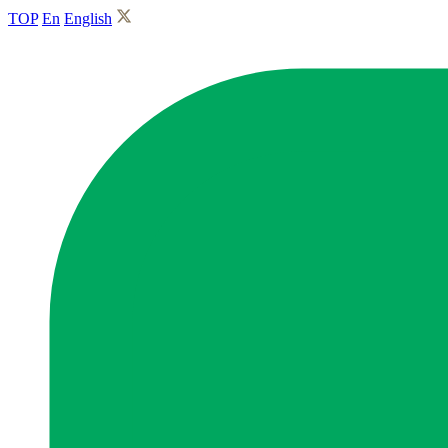
TOP
En
English