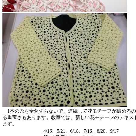
1本の糸を全然切らないで、連続して花モチーフが編めるの
る重宝さもあります。教室では、新しい花モチーフのテキス
ます。
4/16、5/21、6/18、7/16、8/20、9/17