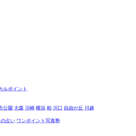
カルポイント
念公園
大森
川崎
横浜
柏
川口
自由が丘
川越
月の占い
ワンポイント写真塾