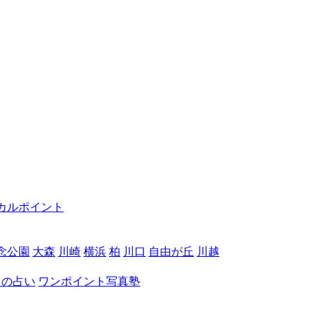
カルポイント
念公園
大森
川崎
横浜
柏
川口
自由が丘
川越
月の占い
ワンポイント写真塾