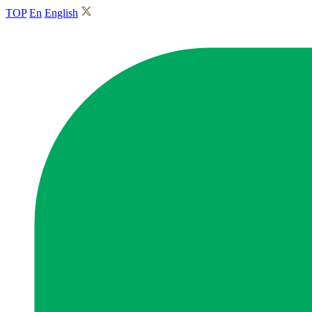
TOP
En
English