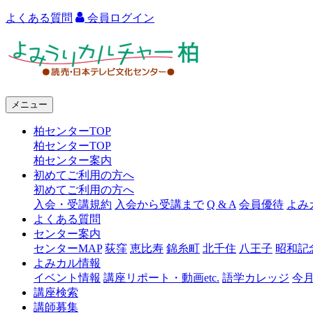
よくある質問
会員ログイン
よ
み
う
メニュー
り
柏センターTOP
カ
柏センターTOP
ル
柏センター案内
初めてご利用の方へ
チ
初めてご利用の方へ
ャ
入会・受講規約
入会から受講まで
Q & A
会員優待
よみ
よくある質問
ー
センター案内
センターMAP
荻窪
恵比寿
錦糸町
北千住
八王子
昭和記
柏
よみカル情報
イベント情報
講座リポート・動画etc.
語学カレッジ
今
講座検索
講師募集