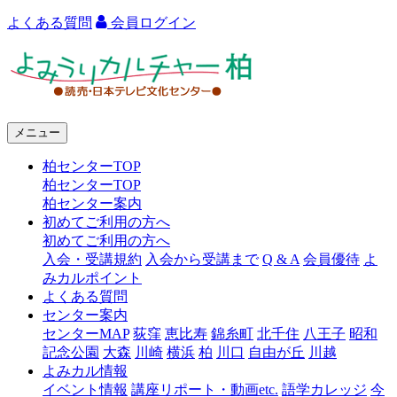
よくある質問
会員ログイン
よ
み
う
メニュー
り
柏センターTOP
カ
柏センターTOP
ル
柏センター案内
初めてご利用の方へ
チ
初めてご利用の方へ
ャ
入会・受講規約
入会から受講まで
Q & A
会員優待
よ
みカルポイント
ー
よくある質問
センター案内
柏
センターMAP
荻窪
恵比寿
錦糸町
北千住
八王子
昭和
記念公園
大森
川崎
横浜
柏
川口
自由が丘
川越
よみカル情報
イベント情報
講座リポート・動画etc.
語学カレッジ
今