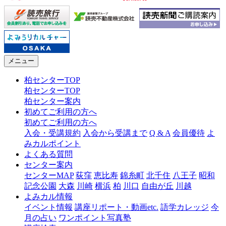
メニュー
柏センターTOP
柏センターTOP
柏センター案内
初めてご利用の方へ
初めてご利用の方へ
入会・受講規約
入会から受講まで
Q & A
会員優待
よ
みカルポイント
よくある質問
センター案内
センターMAP
荻窪
恵比寿
錦糸町
北千住
八王子
昭和
記念公園
大森
川崎
横浜
柏
川口
自由が丘
川越
よみカル情報
イベント情報
講座リポート・動画etc.
語学カレッジ
今
月の占い
ワンポイント写真塾