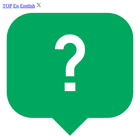
TOP
En
English