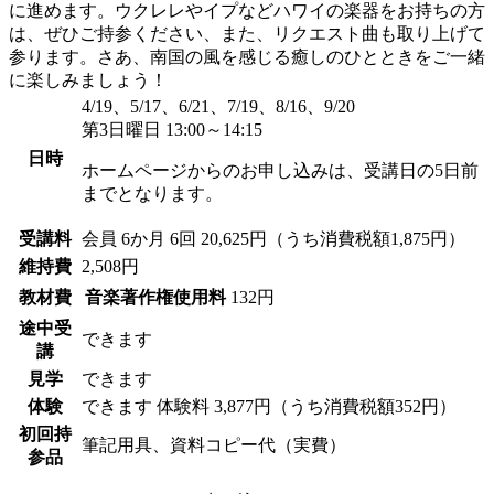
に進めます。ウクレレやイプなどハワイの楽器をお持ちの方
は、ぜひご持参ください、また、リクエスト曲も取り上げて
参ります。さあ、南国の風を感じる癒しのひとときをご一緒
に楽しみましょう！
4/19、5/17、6/21、7/19、8/16、9/20
第3日曜日 13:00～14:15
日時
ホームページからのお申し込みは、受講日の5日前
までとなります。
受講料
会員
6か月 6回 20,625円（うち消費税額1,875円）
維持費
2,508円
教材費
音楽著作権使用料
132円
途中受
できます
講
見学
できます
体験
できます
体験料
3,877円（うち消費税額352円）
初回持
筆記用具、資料コピー代（実費）
参品