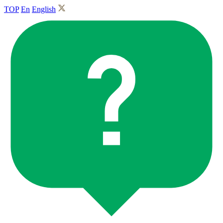
TOP
En
English