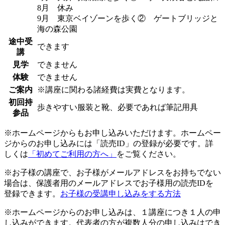
8月 休み
9月 東京ベイゾーンを歩く② ゲートブリッジと
海の森公園
途中受
できます
講
見学
できません
体験
できません
ご案内
※講座に関わる諸経費は実費となります。
初回持
歩きやすい服装と靴、必要であれば筆記用具
参品
※ホームページからもお申し込みいただけます。ホームペー
ジからのお申し込みには「読売ID」の登録が必要です。詳
しくは
「初めてご利用の方へ」
をご覧ください。
※お子様の講座で、お子様がメールアドレスをお持ちでない
場合は、保護者用のメールアドレスでお子様用の読売IDを
登録できます。
お子様の受講申し込みをする方法
※ホームページからのお申し込みは、１講座につき１人の申
し込みができます。代表者の方が複数人分の申し込みはでき