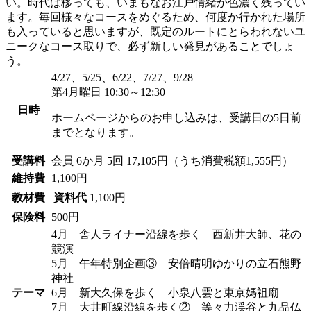
い。時代は移っても、いまもなお江戸情緒が色濃く残ってい
ます。毎回様々なコースをめぐるため、何度か行かれた場所
も入っていると思いますが、既定のルートにとらわれないユ
ニークなコース取りで、必ず新しい発見があることでしょ
う。
4/27、5/25、6/22、7/27、9/28
第4月曜日 10:30～12:30
日時
ホームページからのお申し込みは、受講日の5日前
までとなります。
受講料
会員
6か月 5回 17,105円（うち消費税額1,555円）
維持費
1,100円
教材費
資料代
1,100円
保険料
500円
4月 舎人ライナー沿線を歩く 西新井大師、花の
競演
5月 午年特別企画③ 安倍晴明ゆかりの立石熊野
神社
テーマ
6月 新大久保を歩く 小泉八雲と東京媽祖廟
7月 大井町線沿線を歩く② 等々力渓谷と九品仏