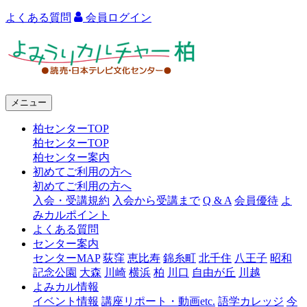
よくある質問
会員ログイン
よ
み
う
メニュー
り
柏センターTOP
カ
柏センターTOP
ル
柏センター案内
初めてご利用の方へ
チ
初めてご利用の方へ
ャ
入会・受講規約
入会から受講まで
Q & A
会員優待
よ
みカルポイント
ー
よくある質問
センター案内
柏
センターMAP
荻窪
恵比寿
錦糸町
北千住
八王子
昭和
記念公園
大森
川崎
横浜
柏
川口
自由が丘
川越
よみカル情報
イベント情報
講座リポート・動画etc.
語学カレッジ
今