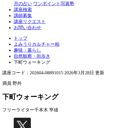
月の占い
ワンポイント写真塾
講座検索
講師募集
講座リクエスト
お問い合わせ
トップ
よみうりカルチャー柏
趣味・暮らし
自然観察・街歩き
下町ウォーキング
講座コード：202604-08891015 2026年3月28日 更新
満員
野外
下町ウォーキング
フリーライター
千本木 亨雄