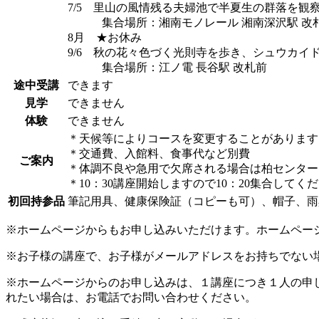
7/5 里山の風情残る夫婦池で半夏生の群落を観
集合場所：湘南モノレール 湘南深沢駅 改
8月 ★お休み
9/6 秋の花々色づく光則寺を歩き、シュウカイ
集合場所：江ノ電 長谷駅 改札前
途中受講
できます
見学
できません
体験
できません
＊天候等によりコースを変更することがあります
＊交通費、入館料、食事代など別費
ご案内
＊体調不良や急用で欠席される場合は柏センター
＊10：30講座開始しますので10：20集合してく
初回持参品
筆記用具、健康保険証（コピーも可）、帽子、雨
※ホームページからもお申し込みいただけます。ホームペー
※お子様の講座で、お子様がメールアドレスをお持ちでない
※ホームページからのお申し込みは、１講座につき１人の申
れたい場合は、お電話でお問い合わせください。