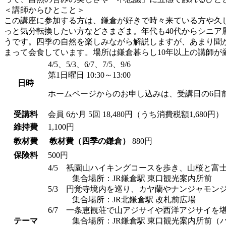
＜講師からひとこと＞
この講座に参加する方は、鎌倉が好きで時々来ている方や久
っと気分転換したい方などさまざま。年代も40代からシニ
うです。四季の自然を楽しみながら解説しますが、あまり聞か
まって会食しています。場所は鎌倉暮らし10年以上の講師
4/5、5/3、6/7、7/5、9/6
第1日曜日 10:30～13:00
日時
ホームページからのお申し込みは、受講日の6日
受講料
会員
6か月 5回 18,480円（うち消費税額1,680円）
維持費
1,100円
教材費
教材費（四季の鎌倉）
880円
保険料
500円
4/5 衹園山ハイキングコースを歩き、山桜と富
集合場所：JR鎌倉駅 東口観光案内所前
5/3 円覚寺境内を巡り、カヤ蘭やナンジャモン
集合場所：JR北鎌倉駅 改札前広場
6/7 一条恵観荘で山アジサイや西洋アジサイを
テーマ
集合場所：JR鎌倉駅 東口観光案内所前（バ