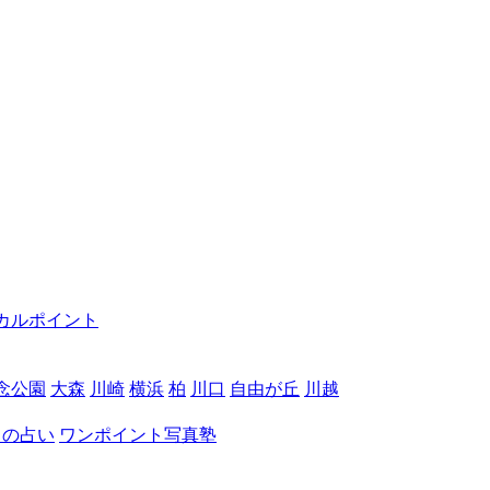
カルポイント
念公園
大森
川崎
横浜
柏
川口
自由が丘
川越
月の占い
ワンポイント写真塾