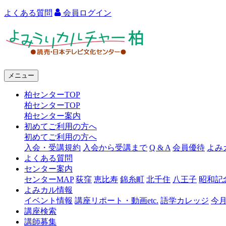
よくある質問
会員ログイン
よ
み
う
メニュー
り
柏センターTOP
カ
柏センターTOP
ル
柏センター案内
初めてご利用の方へ
チ
初めてご利用の方へ
ャ
入会・受講規約
入会から受講まで
Q & A
会員優待
よみ
よくある質問
ー
センター案内
センターMAP
荻窪
恵比寿
錦糸町
北千住
八王子
昭和記
柏
よみカル情報
イベント情報
講座リポート・動画etc.
語学カレッジ
今
講座検索
講師募集