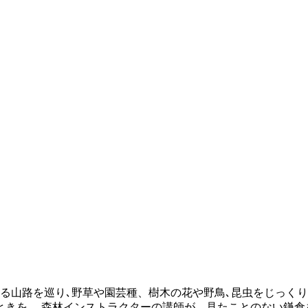
る山路を巡り､野草や園芸種、樹木の花や野鳥､昆虫をじっく
ときを。 森林インストラクターの講師が、見たことのない鎌倉