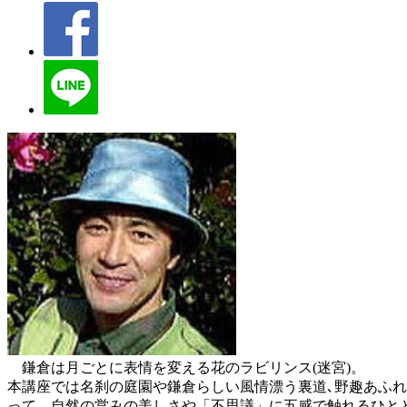
鎌倉は月ごとに表情を変える花のラビリンス(迷宮)。
本講座では名刹の庭園や鎌倉らしい風情漂う裏道､野趣あふれ
って、自然の営みの美しさや「不思議」に五感で触れるひと