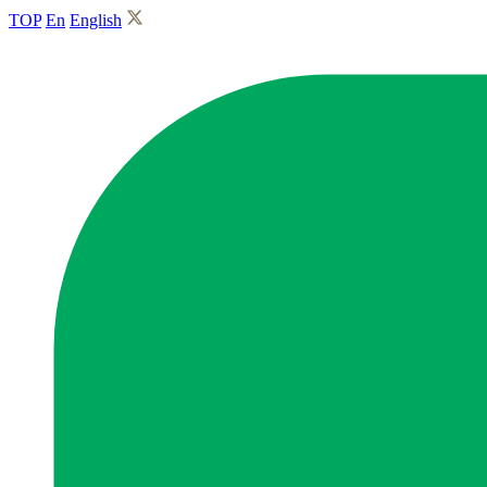
TOP
En
English