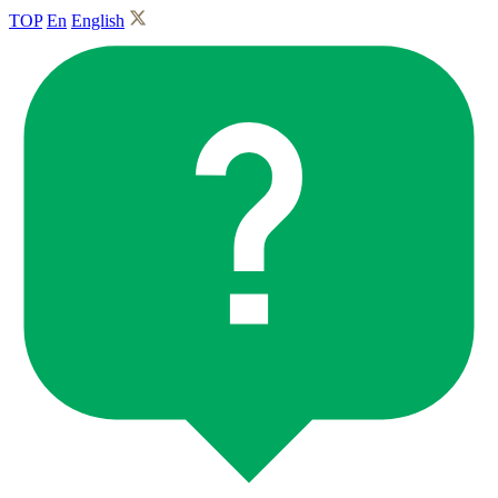
TOP
En
English