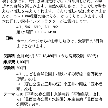
喫する旅です。時には里山だけでなく海や川も訪ね、四季
折々の自然を楽しみます。自然の美しさは、そこでしか味わ
えない感動を与えてくれます。そんな感動の旅に出かけませ
んか。５～６km程度の道のりを、ゆっくりと歩きます。樹
木に詳しい森林インストラクターがご案内します。
4/1、5/6、6/10、7/1、9/2
第1水曜日 10:30～14:30
日時
ホームページからのお申し込みは、受講日の6日前
までとなります。
受講料
会員
6か月 5回 18,480円（うち消費税額1,680円）
維持費
1,100円
保険料
500円
4/1【こども自然公園】相鉄いずみ野線「南万騎が
原駅」改札
5/6【塚山公園と三井の森】京王井の頭線「西永福
駅」改札
テーマ
6/10【平和の森公園】京浜急行「平和島駅」改札
7/1【葛西臨海公園と水族園】JR京葉線「葛西臨海
公園駅」改札