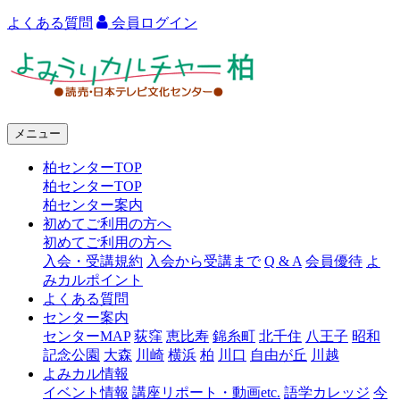
よくある質問
会員ログイン
よ
み
う
メニュー
り
柏センターTOP
カ
柏センターTOP
ル
柏センター案内
初めてご利用の方へ
チ
初めてご利用の方へ
ャ
入会・受講規約
入会から受講まで
Q & A
会員優待
よ
みカルポイント
ー
よくある質問
センター案内
柏
センターMAP
荻窪
恵比寿
錦糸町
北千住
八王子
昭和
記念公園
大森
川崎
横浜
柏
川口
自由が丘
川越
よみカル情報
イベント情報
講座リポート・動画etc.
語学カレッジ
今