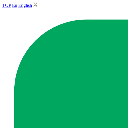
TOP
En
English