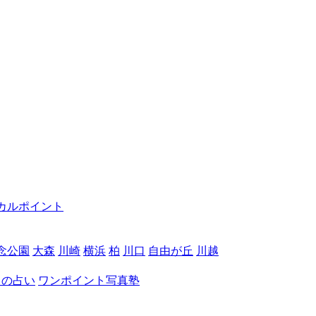
カルポイント
念公園
大森
川崎
横浜
柏
川口
自由が丘
川越
月の占い
ワンポイント写真塾