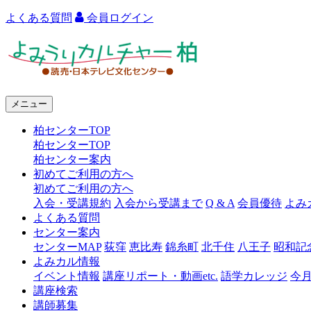
よくある質問
会員ログイン
よ
み
う
メニュー
り
柏センターTOP
カ
柏センターTOP
ル
柏センター案内
初めてご利用の方へ
チ
初めてご利用の方へ
ャ
入会・受講規約
入会から受講まで
Q & A
会員優待
よみ
よくある質問
ー
センター案内
センターMAP
荻窪
恵比寿
錦糸町
北千住
八王子
昭和記
柏
よみカル情報
イベント情報
講座リポート・動画etc.
語学カレッジ
今
講座検索
講師募集