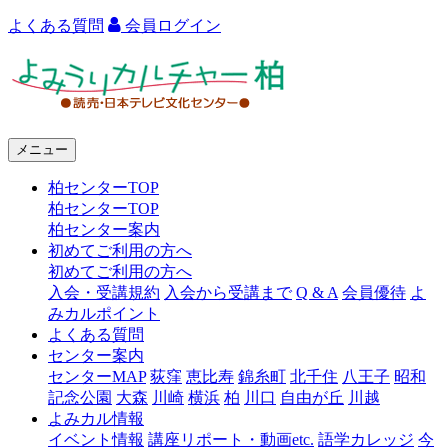
よくある質問
会員ログイン
よ
み
う
メニュー
り
柏センターTOP
カ
柏センターTOP
ル
柏センター案内
初めてご利用の方へ
チ
初めてご利用の方へ
ャ
入会・受講規約
入会から受講まで
Q & A
会員優待
よ
みカルポイント
ー
よくある質問
センター案内
柏
センターMAP
荻窪
恵比寿
錦糸町
北千住
八王子
昭和
記念公園
大森
川崎
横浜
柏
川口
自由が丘
川越
よみカル情報
イベント情報
講座リポート・動画etc.
語学カレッジ
今