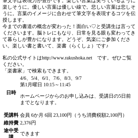
筆文字は表現力が豊かです。楽しい言葉は笑っているように
楽しそうに。優しい言葉は優しい線で。悲しい言葉は悲しそ
うに。言葉のイメージに合わせて筆文字を表現するコツを伝
授します。
今までの書道の概念が変わった！面白い♡と受講生は言って
くださいます。脳トレにもなり、日常を見る眼も変わってき
て暮らしが豊かになります。どうぞ、気楽にご参加くださ
い。楽しい書と書いて、楽書（らくしょ）です♪
私の公式サイトはhttp://www.rakushoka.net です。ぜひご覧
ください。
「楽書家」で検索もできます。
4/6、5/4、6/1、7/6、8/3、9/7
第1月曜日 10:15～11:45
日時
ホームページからのお申し込みは、受講日の5日前
までとなります。
受講料
会員
6か月 6回 23,100円（うち消費税額2,100円）
維持費
2,376円
途中受
できます
講