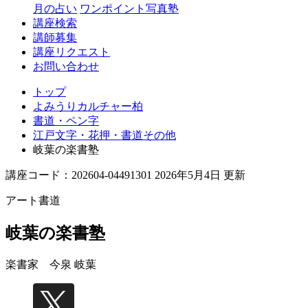
月の占い
ワンポイント写真塾
講座検索
講師募集
講座リクエスト
お問い合わせ
トップ
よみうりカルチャー柏
書道・ペン字
江戸文字・花押・書道その他
岐葉の楽書塾
講座コード：202604-04491301 2026年5月4日 更新
アート書道
岐葉の楽書塾
楽書家
今泉 岐葉