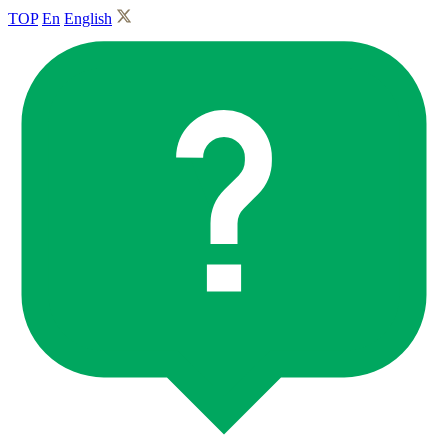
TOP
En
English