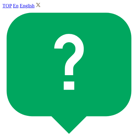
TOP
En
English