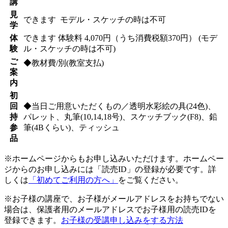
講
見
できます
モデル・スケッチの時は不可
学
体
できます
体験料
4,070円（うち消費税額370円）
(モデ
験
ル・スケッチの時は不可)
ご
◆教材費/別(教室支払)
案
内
初
回
◆当日ご用意いただくもの／透明水彩絵の具(24色)、
持
パレット、丸筆(10,14,18号)、スケッチブック(F8)、鉛
参
筆(4Bくらい)、ティッシュ
品
※ホームページからもお申し込みいただけます。ホームペー
ジからのお申し込みには「読売ID」の登録が必要です。詳
しくは
「初めてご利用の方へ」
をご覧ください。
※お子様の講座で、お子様がメールアドレスをお持ちでない
場合は、保護者用のメールアドレスでお子様用の読売IDを
登録できます。
お子様の受講申し込みをする方法