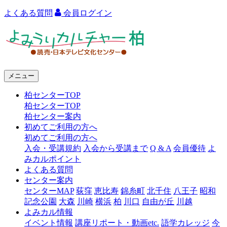
よくある質問
会員ログイン
よ
み
う
メニュー
り
柏センターTOP
カ
柏センターTOP
ル
柏センター案内
初めてご利用の方へ
チ
初めてご利用の方へ
ャ
入会・受講規約
入会から受講まで
Q & A
会員優待
よ
みカルポイント
ー
よくある質問
センター案内
柏
センターMAP
荻窪
恵比寿
錦糸町
北千住
八王子
昭和
記念公園
大森
川崎
横浜
柏
川口
自由が丘
川越
よみカル情報
イベント情報
講座リポート・動画etc.
語学カレッジ
今