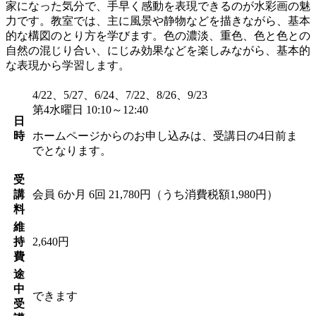
家になった気分で、手早く感動を表現できるのが水彩画の魅
力です。教室では、主に風景や静物などを描きながら、基本
的な構図のとり方を学びます。色の濃淡、重色、色と色との
自然の混じり合い、にじみ効果などを楽しみながら、基本的
な表現から学習します。
4/22、5/27、6/24、7/22、8/26、9/23
第4水曜日 10:10～12:40
日
時
ホームページからのお申し込みは、受講日の4日前ま
でとなります。
受
講
会員
6か月 6回 21,780円（うち消費税額1,980円）
料
維
持
2,640円
費
途
中
できます
受