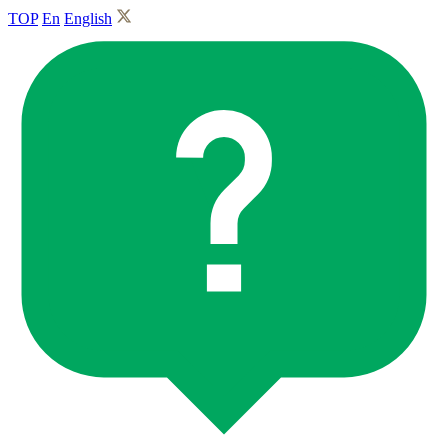
TOP
En
English