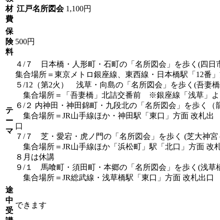
材
江戸名所図会
1,100円
費
保
険
500円
料
４/７ 日本橋・人形町・石町の「名所図会」を歩く(四日
集合場所＝東京メトロ銀座線、東西線・日本橋駅「12番」
５/12（第2火） 浅草・向島の「名所図会」を歩く(吾妻
集合場所＝「吾妻橋」北詰交番前 ※銀座線「浅
６/２ 内神田・神田錦町・九段北の「名所図会」を歩く
テ
集合場所＝JR山手線ほか・神田駅「東口」方面 改札出
ー
マ
７/７ 芝・愛宕・虎ノ門の「名所図会」を歩く (芝大神宮
集合場所＝JR山手線ほか「浜松町」駅「北口」方面 改
８月は休講
９/１ 馬喰町・須田町・本郷の「名所図会」を歩く(浅草
集合場所＝JR総武線・浅草橋駅「東口」方面 改札出口
途
中
できます
受