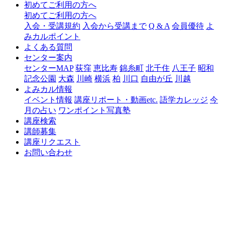
初めてご利用の方へ
初めてご利用の方へ
入会・受講規約
入会から受講まで
Q & A
会員優待
よ
みカルポイント
よくある質問
センター案内
センターMAP
荻窪
恵比寿
錦糸町
北千住
八王子
昭和
記念公園
大森
川崎
横浜
柏
川口
自由が丘
川越
よみカル情報
イベント情報
講座リポート・動画etc.
語学カレッジ
今
月の占い
ワンポイント写真塾
講座検索
講師募集
講座リクエスト
お問い合わせ