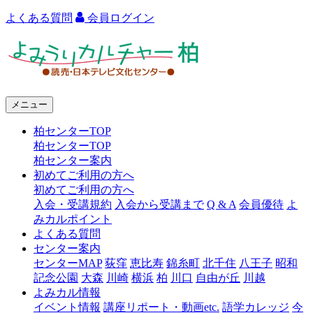
よくある質問
会員ログイン
よ
み
う
メニュー
り
柏センターTOP
カ
柏センターTOP
ル
柏センター案内
初めてご利用の方へ
チ
初めてご利用の方へ
ャ
入会・受講規約
入会から受講まで
Q & A
会員優待
よ
みカルポイント
ー
よくある質問
センター案内
柏
センターMAP
荻窪
恵比寿
錦糸町
北千住
八王子
昭和
記念公園
大森
川崎
横浜
柏
川口
自由が丘
川越
よみカル情報
イベント情報
講座リポート・動画etc.
語学カレッジ
今