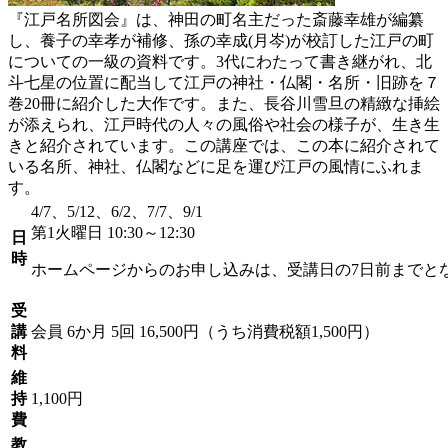
『江戸名所図会』は、神田の町名主だった斎藤幸雄が編纂
し、養子の幸孝が補修、孫の幸成(月岑)が校訂した江戸の町
についての一級の資料です。3代にわたって書き継がれ、北
斗七星の位置に配当して江戸の神社・仏閣・名所・旧跡を７
巻20冊に紹介した大作です。また、長谷川雪旦の精緻な挿絵
が添えられ、江戸時代の人々の風俗や社会の様子が、生き生
きと紹介されています。この講座では、この本に紹介されて
いる名所、神社、仏閣などに足を運び江戸の風情にふれま
す。
4/7、5/12、6/2、7/7、9/1
第1火曜日 10:30～12:30
日
時
ホームページからのお申し込みは、受講日の7日前までと
受
講
会員
6か月 5回 16,500円（うち消費税額1,500円）
料
維
持
1,100円
費
教