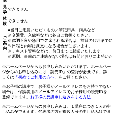
講
見
できません
学
体
できません
験
●当日ご用意いただくもの／筆記用具、雨具など
※交通費、入館料などは各自ご負担ください。
ご
※体調不良や急用で欠席される場合は、前日の17時まで
案
※日程と内容は変更になる場合がございます。
内
※テキスト資料などは、前日までに郵送いたします。
※原則、事前のご連絡がない場合は時間どおりに出発いた
※ホームページからもお申し込みいただけます。ホームペー
ジからのお申し込みには「読売ID」の登録が必要です。詳
しくは
「初めてご利用の方へ」
をご覧ください。
※お子様の講座で、お子様がメールアドレスをお持ちでない
場合は、保護者用のメールアドレスでお子様用の読売IDを
登録できます。
お子様の受講申し込みをする方法
※ホームページからのお申し込みは、１講座につき１人の申
し込みができます。代表者の方が複数人分の申し込みはでき