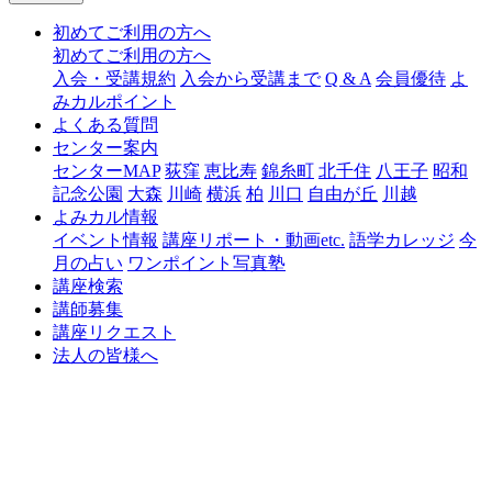
初めてご利用の方へ
初めてご利用の方へ
入会・受講規約
入会から受講まで
Q & A
会員優待
よ
みカルポイント
よくある質問
センター案内
センターMAP
荻窪
恵比寿
錦糸町
北千住
八王子
昭和
記念公園
大森
川崎
横浜
柏
川口
自由が丘
川越
よみカル情報
イベント情報
講座リポート・動画etc.
語学カレッジ
今
月の占い
ワンポイント写真塾
講座検索
講師募集
講座リクエスト
法人の皆様へ