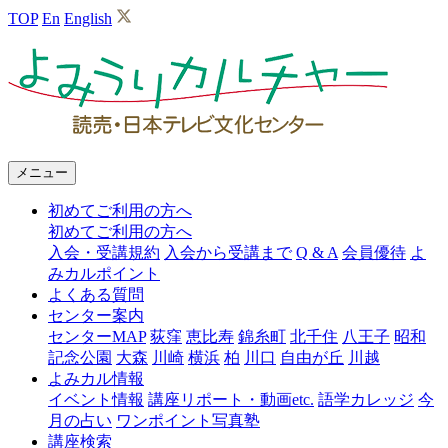
TOP
En
English
よ
み
う
り
メニュー
カ
初めてご利用の方へ
ル
初めてご利用の方へ
チ
入会・受講規約
入会から受講まで
Q & A
会員優待
よ
みカルポイント
ャ
よくある質問
ー
センター案内
センターMAP
荻窪
恵比寿
錦糸町
北千住
八王子
昭和
記念公園
大森
川崎
横浜
柏
川口
自由が丘
川越
よみカル情報
イベント情報
講座リポート・動画etc.
語学カレッジ
今
月の占い
ワンポイント写真塾
講座検索