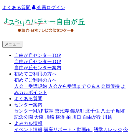
よくある質問
会員ログイン
よ
み
う
メニュー
り
自由が丘センターTOP
カ
自由が丘センターTOP
ル
自由が丘センター案内
初めてご利用の方へ
チ
初めてご利用の方へ
ャ
入会・受講規約
入会から受講まで
Q & A
会員優待
よ
みカルポイント
ー
よくある質問
センター案内
自
センターMAP
荻窪
恵比寿
錦糸町
北千住
八王子
昭和
由
記念公園
大森
川崎
横浜
柏
川口
自由が丘
川越
よみカル情報
が
イベント情報
講座リポート・動画etc.
語学カレッジ
今