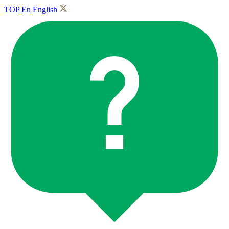
TOP
En
English