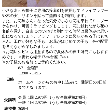
小さな麦わら帽子に専用の接着剤を使用してドライフラワー
や木の実、リボンを貼って壁飾りを制作します。
また、お花屋さんになった気分で小さな花を束ねてミニブー
ケを作り、可愛くラッピングもします。花に触れながら花の
名前を覚え、自由にのびのびと制作する時間は夏休みの思い
出になるでしょう。フラワーアレンジに興味がある子はもち
ろん、工作が好きな子も、お花がはじめての子も、色や配置
を考えながら楽しみましょう。
＜お花レシピ＞も用意するので夏休みの自由研究にもおすす
めです。＜麦わら帽子13㎝/台座17㎝＞
※お子様のお名前でご予約ください。
8/7 金曜日
13:00～14:15
日時
ホームページからのお申し込みは、受講日の8日前
までとなります。
会員
1回 2,970円（うち消費税額270円）
受講料
一般
1回 2,970円（うち消費税額270円）
維持費
308円